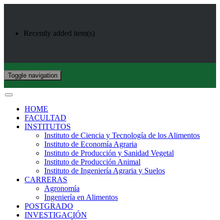
Recently added item(s)
Toggle navigation
HOME
FACULTAD
INSTITUTOS
Instituto de Ciencia y Tecnología de los Alimentos
Instituto de Economía Agraria
Instituto de Producción y Sanidad Vegetal
Instituto de Producción Animal
Instituto de Ingeniería Agraria y Suelos
CARRERAS
Agronomía
Ingeniería en Alimentos
POSTGRADO
INVESTIGACIÓN