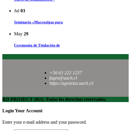
Jul
03
Seminario «Macroalgas para
May
29
Ceremonia de Titulación de
+56 63 222 1237
fagro@uach.cl
https://agrarias.uach.cl/
RD PROJECT 2021, Todos los derechos reservados.
Login Your Account
Enter your e-mail address and your password.