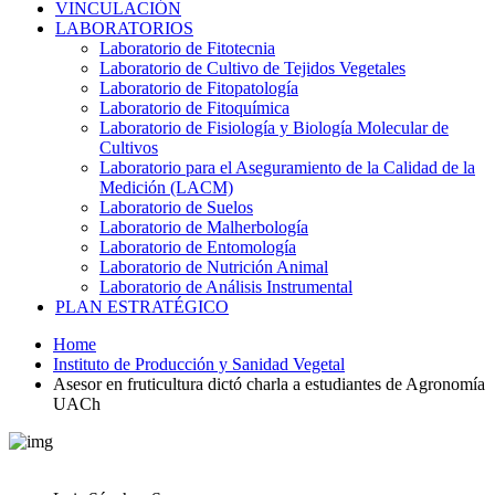
VINCULACIÓN
LABORATORIOS
Laboratorio de Fitotecnia
Laboratorio de Cultivo de Tejidos Vegetales
Laboratorio de Fitopatología
Laboratorio de Fitoquímica
Laboratorio de Fisiología y Biología Molecular de
Cultivos
Laboratorio para el Aseguramiento de la Calidad de la
Medición (LACM)
Laboratorio de Suelos
Laboratorio de Malherbología
Laboratorio de Entomología
Laboratorio de Nutrición Animal
Laboratorio de Análisis Instrumental
PLAN ESTRATÉGICO
Home
Instituto de Producción y Sanidad Vegetal
Asesor en fruticultura dictó charla a estudiantes de Agronomía
UACh