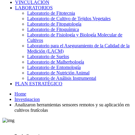
VINCULACIÓN
LABORATORIOS
Laboratorio de Fitotecnia
Laboratorio de Cultivo de Tejidos Vegetales
Laboratorio de Fitopatología
Laboratorio de Fitoquímica
Laboratorio de Fisiología y Biología Molecular de
Cultivos
Laboratorio para el Aseguramiento de la Calidad de la
Medición (LACM)
Laboratorio de Suelos
Laboratorio de Malherbología
Laboratorio de Entomología
Laboratorio de Nutrición Animal
Laboratorio de Análisis Instrumental
PLAN ESTRATÉGICO
Home
Investigacion
Analizaron herramientas sensores remotos y su aplicación en
cultivos frutícolas