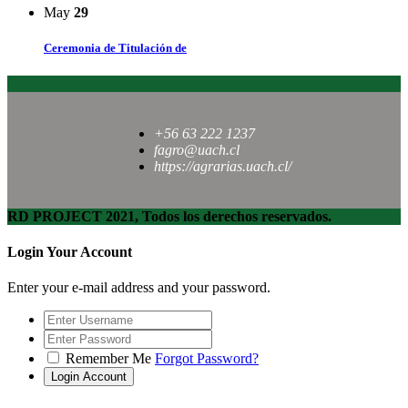
May
29
Ceremonia de Titulación de
+56 63 222 1237
fagro@uach.cl
https://agrarias.uach.cl/
RD PROJECT 2021, Todos los derechos reservados.
Login Your Account
Enter your e-mail address and your password.
Remember Me
Forgot Password?