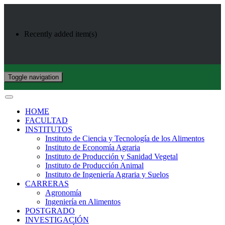
Recently added item(s)
Toggle navigation
HOME
FACULTAD
INSTITUTOS
Instituto de Ciencia y Tecnología de los Alimentos
Instituto de Economía Agraria
Instituto de Producción y Sanidad Vegetal
Instituto de Producción Animal
Instituto de Ingeniería Agraria y Suelos
CARRERAS
Agronomía
Ingeniería en Alimentos
POSTGRADO
INVESTIGACIÓN