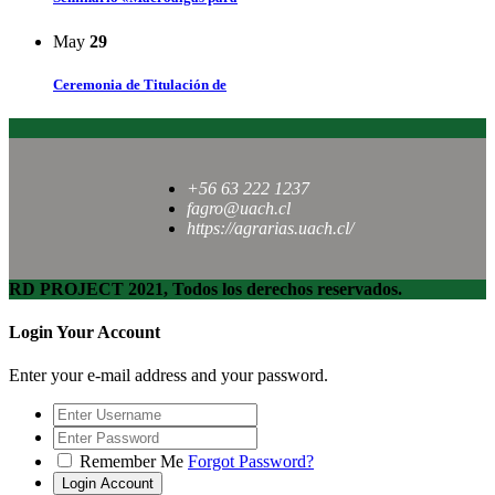
May
29
Ceremonia de Titulación de
+56 63 222 1237
fagro@uach.cl
https://agrarias.uach.cl/
RD PROJECT 2021, Todos los derechos reservados.
Login Your Account
Enter your e-mail address and your password.
Remember Me
Forgot Password?