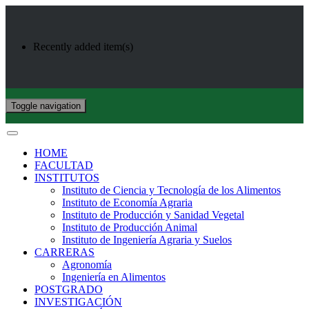
Recently added item(s)
Toggle navigation
HOME
FACULTAD
INSTITUTOS
Instituto de Ciencia y Tecnología de los Alimentos
Instituto de Economía Agraria
Instituto de Producción y Sanidad Vegetal
Instituto de Producción Animal
Instituto de Ingeniería Agraria y Suelos
CARRERAS
Agronomía
Ingeniería en Alimentos
POSTGRADO
INVESTIGACIÓN