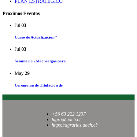
PLAN ESTRATÉGICO
Próximos Eventos
Jul
03
Curso de Actualización “
Jul
03
Seminario «Macroalgas para
May
29
Ceremonia de Titulación de
+56 63 222 1237
fagro@uach.cl
https://agrarias.uach.cl/