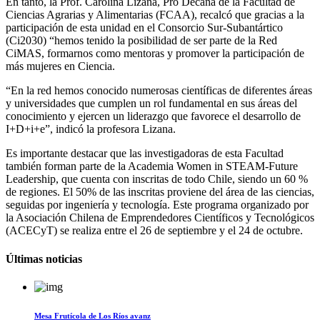
En tanto, la Prof. Carolina Lizana, Pro Decana de la Facultad de
Ciencias Agrarias y Alimentarias (FCAA), recalcó que gracias a la
participación de esta unidad en el Consorcio Sur-Subantártico
(Ci2030) “hemos tenido la posibilidad de ser parte de la Red
CiMAS, formarnos como mentoras y promover la participación de
más mujeres en Ciencia.
“En la red hemos conocido numerosas científicas de diferentes áreas
y universidades que cumplen un rol fundamental en sus áreas del
conocimiento y ejercen un liderazgo que favorece el desarrollo de
I+D+i+e”, indicó la profesora Lizana.
Es importante destacar que las investigadoras de esta Facultad
también forman parte de la Academia Women in STEAM-Future
Leadership, que cuenta con inscritas de todo Chile, siendo un 60 %
de regiones. El 50% de las inscritas proviene del área de las ciencias,
seguidas por ingeniería y tecnología. Este programa organizado por
la Asociación Chilena de Emprendedores Científicos y Tecnológicos
(ACECyT) se realiza entre el 26 de septiembre y el 24 de octubre.
Últimas noticias
Mesa Frutícola de Los Ríos avanz