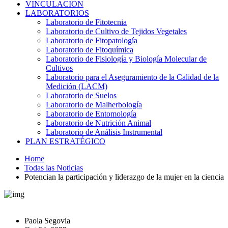
VINCULACIÓN
LABORATORIOS
Laboratorio de Fitotecnia
Laboratorio de Cultivo de Tejidos Vegetales
Laboratorio de Fitopatología
Laboratorio de Fitoquímica
Laboratorio de Fisiología y Biología Molecular de
Cultivos
Laboratorio para el Aseguramiento de la Calidad de la
Medición (LACM)
Laboratorio de Suelos
Laboratorio de Malherbología
Laboratorio de Entomología
Laboratorio de Nutrición Animal
Laboratorio de Análisis Instrumental
PLAN ESTRATÉGICO
Home
Todas las Noticias
Potencian la participación y liderazgo de la mujer en la ciencia
Paola Segovia