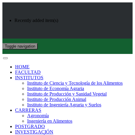
Recently added item(s)
Toggle navigation
HOME
FACULTAD
INSTITUTOS
Instituto de Ciencia y Tecnología de los Alimentos
Instituto de Economía Agraria
Instituto de Producción y Sanidad Vegetal
Instituto de Producción Animal
Instituto de Ingeniería Agraria y Suelos
CARRERAS
Agronomía
Ingeniería en Alimentos
POSTGRADO
INVESTIGACIÓN