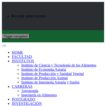
Recently added item(s)
Toggle navigation
HOME
FACULTAD
INSTITUTOS
Instituto de Ciencia y Tecnología de los Alimentos
Instituto de Economía Agraria
Instituto de Producción y Sanidad Vegetal
Instituto de Producción Animal
Instituto de Ingeniería Agraria y Suelos
CARRERAS
Agronomía
Ingeniería en Alimentos
POSTGRADO
INVESTIGACIÓN