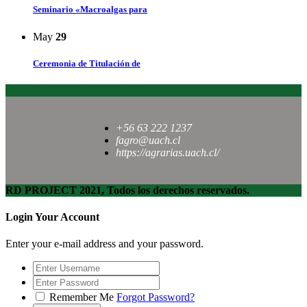
Seminario «Macroalgas para
May
29
Ceremonia de Titulación de
+56 63 222 1237
fagro@uach.cl
https://agrarias.uach.cl/
RD PROJECT 2021, Todos los derechos reservados.
Login Your Account
Enter your e-mail address and your password.
Remember Me
Forgot Password?