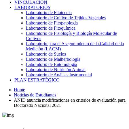
VINCULACIÓN
LABORATORIOS
Laboratorio de Fitotecnia
Laboratorio de Cultivo de Tejidos Vegetales
Laboratorio de Fitopatología
Laboratorio de Fitoquímica
Laboratorio de Fisiología y Biología Molecular de
Cultivos
Laboratorio para el Aseguramiento de la Calidad de la
Medición (LACM)
Laboratorio de Suelos
Laboratorio de Malherbología
Laboratorio de Entomología
Laboratorio de Nutrición Animal
Laboratorio de Análisis Instrumental
PLAN ESTRATÉGICO
Home
Noticias de Estudiantes
ANID anuncia modificaciones en criterios de evaluación para
Doctorado Nacional 2021