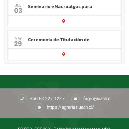
Seminario «Macroalgas para
JUL
03
Ceremonia de Titulación de
MAY
29
+56 63 222 1237
fagro@uach.cl
https://agrarias.uach.cl/