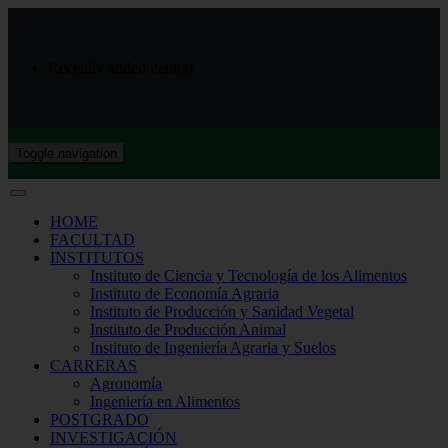
Recently added item(s)
Toggle navigation
HOME
FACULTAD
INSTITUTOS
Instituto de Ciencia y Tecnología de los Alimentos
Instituto de Economía Agraria
Instituto de Producción y Sanidad Vegetal
Instituto de Producción Animal
Instituto de Ingeniería Agraria y Suelos
CARRERAS
Agronomía
Ingeniería en Alimentos
POSTGRADO
INVESTIGACIÓN