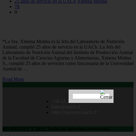
25 años de servicio en la UACh
Ximena Molina
78
0
Ximena Molina:“La oportunidad de laborar profesionalmente
en mi casa de estudios fue un gran regalo”
*La Sra. Ximena Molina es la Jefa del Laboratorio de Nutrición
Animal, cumplió 25 años de servicio en la UACh. La Jefa del
Laboratorio de Nutrición Animal del Instituto de Producción Animal
de la Facultad de Ciencias Agrarias y Alimentarias, Ximena Molina
S., cumplió 25 años de servicios como funcionaria de la Universidad
Austral de …
Read More
+56 63 222 1237
fagro@uach.cl
https://agrarias.uach.cl/
RD PROJECT 2021, Todos los derechos reservados.