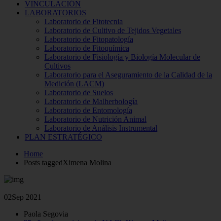
VINCULACIÓN
LABORATORIOS
Laboratorio de Fitotecnia
Laboratorio de Cultivo de Tejidos Vegetales
Laboratorio de Fitopatología
Laboratorio de Fitoquímica
Laboratorio de Fisiología y Biología Molecular de
Cultivos
Laboratorio para el Aseguramiento de la Calidad de la
Medición (LACM)
Laboratorio de Suelos
Laboratorio de Malherbología
Laboratorio de Entomología
Laboratorio de Nutrición Animal
Laboratorio de Análisis Instrumental
PLAN ESTRATÉGICO
Home
Posts taggedXimena Molina
02
Sep 2021
Paola Segovia