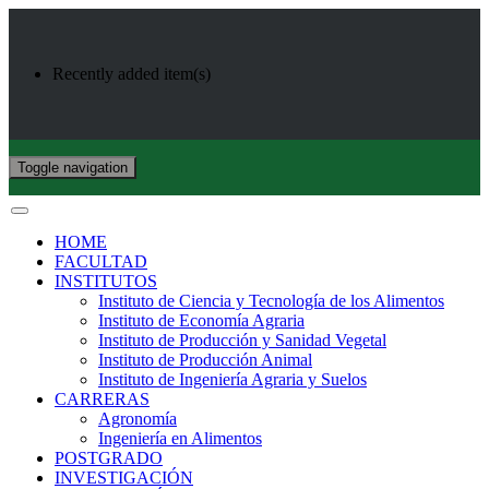
Recently added item(s)
Toggle navigation
HOME
FACULTAD
INSTITUTOS
Instituto de Ciencia y Tecnología de los Alimentos
Instituto de Economía Agraria
Instituto de Producción y Sanidad Vegetal
Instituto de Producción Animal
Instituto de Ingeniería Agraria y Suelos
CARRERAS
Agronomía
Ingeniería en Alimentos
POSTGRADO
INVESTIGACIÓN