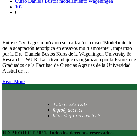
Curso
Daniela Bustos
modelamiento
Wageningen
102
0
Dictarán curso sobre modelamiento de la adaptación fenotípica
en ensayos multi-ambiente
Entre el 5 y 9 agosto próximo se realizará el curso “Modelamiento
de la adaptación fenotípica en ensayos multi-ambiente”, impartido
por la Dra. Daniela Bustos Korts de la Wageningen University &
Research – WUR. La actividad que es organizada por la Escuela de
Graduados de la Facultad de Ciencias Agrarias de la Universidad
Austral de …
Read More
+56 63 222 1237
fagro@uach.cl
https://agrarias.uach.cl/
RD PROJECT 2021, Todos los derechos reservados.