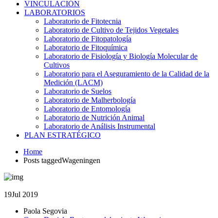
VINCULACIÓN
LABORATORIOS
Laboratorio de Fitotecnia
Laboratorio de Cultivo de Tejidos Vegetales
Laboratorio de Fitopatología
Laboratorio de Fitoquímica
Laboratorio de Fisiología y Biología Molecular de
Cultivos
Laboratorio para el Aseguramiento de la Calidad de la
Medición (LACM)
Laboratorio de Suelos
Laboratorio de Malherbología
Laboratorio de Entomología
Laboratorio de Nutrición Animal
Laboratorio de Análisis Instrumental
PLAN ESTRATÉGICO
Home
Posts taggedWageningen
19
Jul 2019
Paola Segovia