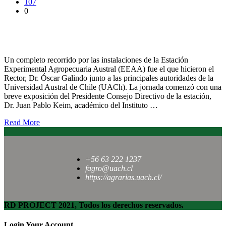
107
0
Rector y su equipo visitaron Estación Experimental
Agropecuaria Austral
Un completo recorrido por las instalaciones de la Estación
Experimental Agropecuaria Austral (EEAA) fue el que hicieron el
Rector, Dr. Óscar Galindo junto a las principales autoridades de la
Universidad Austral de Chile (UACh). La jornada comenzó con una
breve exposición del Presidente Consejo Directivo de la estación,
Dr. Juan Pablo Keim, académico del Instituto …
Read More
+56 63 222 1237
fagro@uach.cl
https://agrarias.uach.cl/
RD PROJECT 2021, Todos los derechos reservados.
Login Your Account