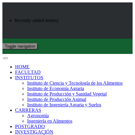
Recently added item(s)
Toggle navigation
HOME
FACULTAD
INSTITUTOS
Instituto de Ciencia y Tecnología de los Alimentos
Instituto de Economía Agraria
Instituto de Producción y Sanidad Vegetal
Instituto de Producción Animal
Instituto de Ingeniería Agraria y Suelos
CARRERAS
Agronomía
Ingeniería en Alimentos
POSTGRADO
INVESTIGACIÓN