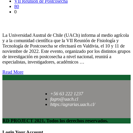
VII Reunión de Postcosecha
80
0
VII Reunión de Postcosecha 2022 se efectuará en Valdivia
La Universidad Austral de Chile (UACh) informa al medio agrícola
y a la comunidad científica que la VII Reunión de Fisiología y
Tecnología de Postcosecha se efectuará en Valdivia, el 10 y 11 de
noviembre de 2022. Este evento, organizado por los distintos grupos
de investigación en postcosecha a nivel nacional, reunirá a
especialistas, investigadores, académicos …
Read More
+56 63 222 1237
fagro@uach.cl
https://agrarias.uach.cl/
RD PROJECT 2021, Todos los derechos reservados.
Login Your Account