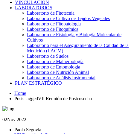
VINCULACIÓN
LABORATORIOS
Laboratorio de Fitotecnia
Laboratorio de Cultivo de Tejidos Vegetales
Laboratorio de Fitopatología
Laboratorio de Fitoquímica
Laboratorio de Fisiología y Biología Molecular de
Cultivos
Laboratorio para el Aseguramiento de la Calidad de la
Medición (LACM)
Laboratorio de Suelos
Laboratorio de Malherbología
Laboratorio de Entomología
Laboratorio de Nutrición Animal
Laboratorio de Análisis Instrumental
PLAN ESTRATÉGICO
Home
Posts taggedVII Reunión de Postcosecha
02
Nov 2022
Paola Segovia