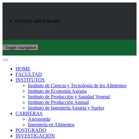
Recently added item(s)
Toggle navigation
HOME
FACULTAD
INSTITUTOS
Instituto de Ciencia y Tecnología de los Alimentos
Instituto de Economía Agraria
Instituto de Producción y Sanidad Vegetal
Instituto de Producción Animal
Instituto de Ingeniería Agraria y Suelos
CARRERAS
Agronomía
Ingeniería en Alimentos
POSTGRADO
INVESTIGACIÓN