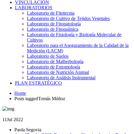
VINCULACIÓN
LABORATORIOS
Laboratorio de Fitotecnia
Laboratorio de Cultivo de Tejidos Vegetales
Laboratorio de Fitopatología
Laboratorio de Fitoquímica
Laboratorio de Fisiología y Biología Molecular de
Cultivos
Laboratorio para el Aseguramiento de la Calidad de la
Medición (LACM)
Laboratorio de Suelos
Laboratorio de Malherbología
Laboratorio de Entomología
Laboratorio de Nutrición Animal
Laboratorio de Análisis Instrumental
PLAN ESTRATÉGICO
Home
Posts taggedTomás Múñoz
11
Jul 2022
Paola Segovia