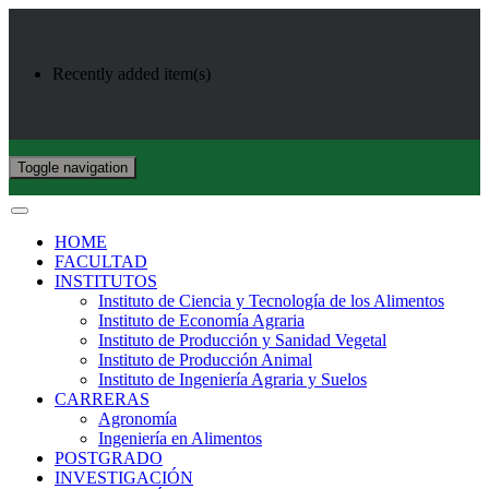
Recently added item(s)
Toggle navigation
HOME
FACULTAD
INSTITUTOS
Instituto de Ciencia y Tecnología de los Alimentos
Instituto de Economía Agraria
Instituto de Producción y Sanidad Vegetal
Instituto de Producción Animal
Instituto de Ingeniería Agraria y Suelos
CARRERAS
Agronomía
Ingeniería en Alimentos
POSTGRADO
INVESTIGACIÓN