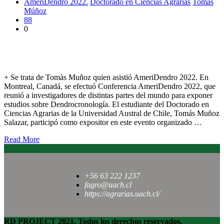
AmeriDendro 2022.
Doctorado en Ciencias Agrarias
Tomás
Múñoz
88
0
Doctorando en Ciencias Agrarias expuso en conferencia en
Canadá
+ Se trata de Tomàs Muñoz quien asistió AmeriDendro 2022. En
Montreal, Canadá, se efectuó Conferencia AmeriDendro 2022, que
reunió a investigadores de distintas partes del mundo para exponer
estudios sobre Dendrocronología. El estudiante del Doctorado en
Ciencias Agrarias de la Universidad Austral de Chile, Tomás Muñoz
Salazar, participó como expositor en este evento organizado …
Read More
+56 63 222 1237
fagro@uach.cl
https://agrarias.uach.cl/
RD PROJECT 2021, Todos los derechos reservados.