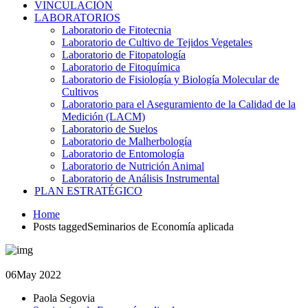
VINCULACIÓN
LABORATORIOS
Laboratorio de Fitotecnia
Laboratorio de Cultivo de Tejidos Vegetales
Laboratorio de Fitopatología
Laboratorio de Fitoquímica
Laboratorio de Fisiología y Biología Molecular de
Cultivos
Laboratorio para el Aseguramiento de la Calidad de la
Medición (LACM)
Laboratorio de Suelos
Laboratorio de Malherbología
Laboratorio de Entomología
Laboratorio de Nutrición Animal
Laboratorio de Análisis Instrumental
PLAN ESTRATÉGICO
Home
Posts taggedSeminarios de Economía aplicada
06
May 2022
Paola Segovia