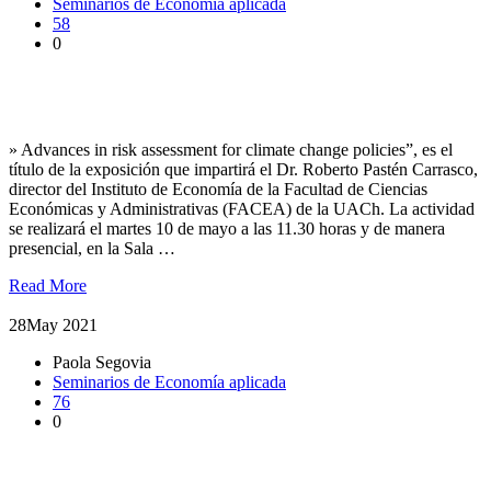
Seminarios de Economía aplicada
58
0
Seminario de Investigación en Economía Aplicada abordará
riesgos para políticas de cambio climático
» Advances in risk assessment for climate change policies”, es el
título de la exposición que impartirá el Dr. Roberto Pastén Carrasco,
director del Instituto de Economía de la Facultad de Ciencias
Económicas y Administrativas (FACEA) de la UACh. La actividad
se realizará el martes 10 de mayo a las 11.30 horas y de manera
presencial, en la Sala …
Read More
28
May 2021
Paola Segovia
Seminarios de Economía aplicada
76
0
Segundo seminario se enfocó el efecto flypaper en el Fondo
Común Municipal