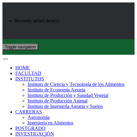
Recently added item(s)
Toggle navigation
HOME
FACULTAD
INSTITUTOS
Instituto de Ciencia y Tecnología de los Alimentos
Instituto de Economía Agraria
Instituto de Producción y Sanidad Vegetal
Instituto de Producción Animal
Instituto de Ingeniería Agraria y Suelos
CARRERAS
Agronomía
Ingeniería en Alimentos
POSTGRADO
INVESTIGACIÓN