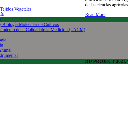
de las ciencias agrícol
 Tejidos Vegetales
gía
Read More
a
 y Biología Molecular de Cultivos
uramiento de la Calidad de la Medición (LACM)
ogía
ía
Animal
strumental
RD PROJECT 2021, To