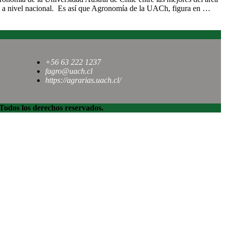
as a nivel nacional. Es así que Agronomía de la UACh, figura en …
+56 63 222 1237
fagro@uach.cl
https://agrarias.uach.cl/
dos los derechos reservados.