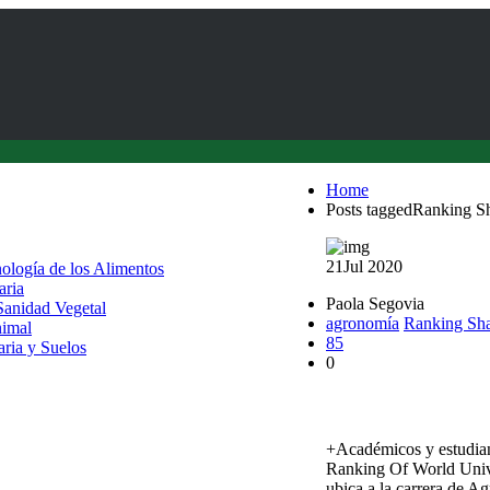
Home
Posts taggedRanking S
21
Jul 2020
nología de los Alimentos
aria
Paola Segovia
 Sanidad Vegetal
agronomía
Ranking Sh
nimal
85
aria y Suelos
0
Ranking Shanghai ubi
+Académicos y estudian
Ranking Of World Univ
ubica a la carrera de A