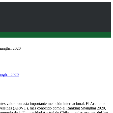
hanghai 2020
anghai 2020
ca a Agronomía de la UACh entre las mejores del país
tes valoraron esta importante medición internacional. El Academic
ersities (ARWU), más conocido como el Ranking Shanghai 2020,
gronomía de la Universidad Austral de Chile entre las mejores del área