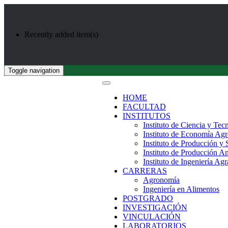
Recently added item(s)
Toggle navigation
HOME
FACULTAD
INSTITUTOS
Instituto de Ciencia y Tec
Instituto de Economía Agr
Instituto de Producción y
Instituto de Producción A
Instituto de Ingeniería Agr
CARRERAS
Agronomía
Ingeniería en Alimentos
POSTGRADO
INVESTIGACIÓN
VINCULACIÓN
LABORATORIOS