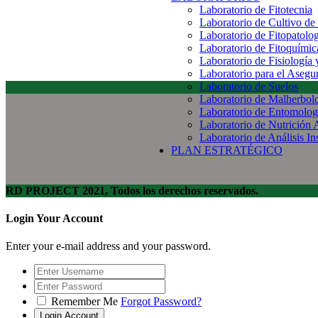
Laboratorio de Fitotecnia
Laboratorio de Cultivo de
Laboratorio de Fitopatolo
Laboratorio de Fitoquímic
Laboratorio de Fisiología
Laboratorio para el Aseg
Laboratorio de Suelos
Laboratorio de Malherbol
Laboratorio de Entomolog
Laboratorio de Nutrición 
Laboratorio de Análisis In
PLAN ESTRATÉGICO
RD PROJECT 2021, Todos los derechos reservados.
Login Your Account
Enter your e-mail address and your password.
Remember Me
Forgot Password?