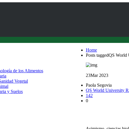
Home
Posts taggedQS World 
nología de los Alimentos
23
Mar 2023
aria
 Sanidad Vegetal
Paola Segovia
nimal
QS World University R
aria y Suelos
142
0
3er lugar: Ranking QS
mejores del país
Asimismo, ciencias biol