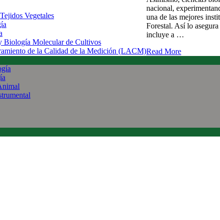
nacional, experimentan
 Tejidos Vegetales
una de las mejores insti
gía
Forestal. Así lo asegur
a
incluye a …
 y Biología Molecular de Cultivos
uramiento de la Calidad de la Medición (LACM)
Read More
ogía
ía
Animal
strumental