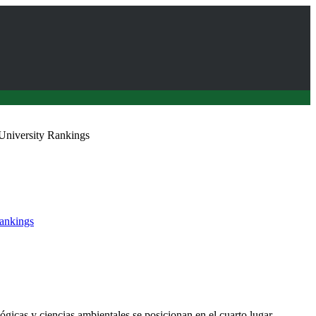
University Rankings
ankings
 ubica a áreas de Agricultura y Forestal de la UACh entre las
ógicas y ciencias ambientales se posicionan en el cuarto lugar