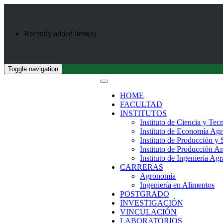
Recently added item(s)
Toggle navigation
HOME
FACULTAD
INSTITUTOS
Instituto de Ciencia y Tec
Instituto de Economía Agr
Instituto de Producción y
Instituto de Producción A
Instituto de Ingeniería Agr
CARRERAS
Agronomía
Ingeniería en Alimentos
POSTGRADO
INVESTIGACIÓN
VINCULACIÓN
LABORATORIOS