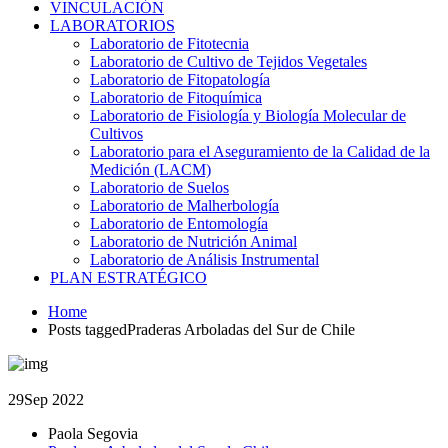
VINCULACIÓN
LABORATORIOS
Laboratorio de Fitotecnia
Laboratorio de Cultivo de Tejidos Vegetales
Laboratorio de Fitopatología
Laboratorio de Fitoquímica
Laboratorio de Fisiología y Biología Molecular de
Cultivos
Laboratorio para el Aseguramiento de la Calidad de la
Medición (LACM)
Laboratorio de Suelos
Laboratorio de Malherbología
Laboratorio de Entomología
Laboratorio de Nutrición Animal
Laboratorio de Análisis Instrumental
PLAN ESTRATÉGICO
Home
Posts taggedPraderas Arboladas del Sur de Chile
29
Sep 2022
Paola Segovia