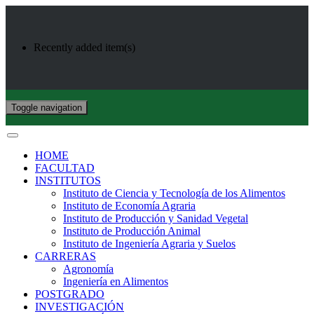
Recently added item(s)
Toggle navigation
HOME
FACULTAD
INSTITUTOS
Instituto de Ciencia y Tecnología de los Alimentos
Instituto de Economía Agraria
Instituto de Producción y Sanidad Vegetal
Instituto de Producción Animal
Instituto de Ingeniería Agraria y Suelos
CARRERAS
Agronomía
Ingeniería en Alimentos
POSTGRADO
INVESTIGACIÓN