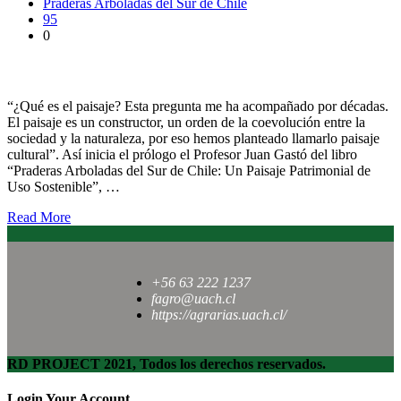
Praderas Arboladas del Sur de Chile
95
0
Presentaron libro sobre praderas arboladas del sur de Chile
“¿Qué es el paisaje? Esta pregunta me ha acompañado por décadas.
El paisaje es un constructor, un orden de la coevolución entre la
sociedad y la naturaleza, por eso hemos planteado llamarlo paisaje
cultural”. Así inicia el prólogo el Profesor Juan Gastó del libro
“Praderas Arboladas del Sur de Chile: Un Paisaje Patrimonial de
Uso Sostenible”, …
Read More
+56 63 222 1237
fagro@uach.cl
https://agrarias.uach.cl/
RD PROJECT 2021, Todos los derechos reservados.
Login Your Account