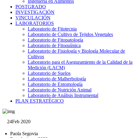
Ingeniería en Alimentos
POSTGRADO
INVESTIGACIÓN
VINCULACIÓN
LABORATORIOS
Laboratorio de Fitotecnia
Laboratorio de Cultivo de Tejidos Vegetales
Laboratorio de Fitopatología
Laboratorio de Fitoquímica
Laboratorio de Fisiología y Biología Molecular de
Cultivos
Laboratorio para el Aseguramiento de la Calidad de la
Medición (LACM)
Laboratorio de Suelos
Laboratorio de Malherbología
Laboratorio de Entomología
Laboratorio de Nutrición Animal
Laboratorio de Análisis Instrumental
PLAN ESTRATÉGICO
24
Feb 2020
Paola Segovia