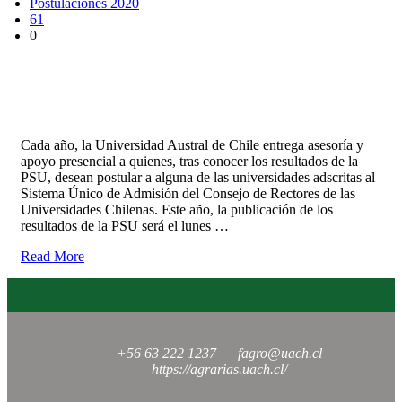
Postulaciones 2020
61
0
Admisión 2020: La UACh te ayuda a postular
a la educación superior
Cada año, la Universidad Austral de Chile entrega asesoría y
apoyo presencial a quienes, tras conocer los resultados de la
PSU, desean postular a alguna de las universidades adscritas al
Sistema Único de Admisión del Consejo de Rectores de las
Universidades Chilenas. Este año, la publicación de los
resultados de la PSU será el lunes …
Read More
+56 63 222 1237
fagro@uach.cl
https://agrarias.uach.cl/