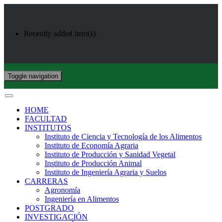
Recently added item(s)
Toggle navigation
HOME
FACULTAD
INSTITUTOS
Instituto de Ciencia y Tecnología de los Alimentos
Instituto de Economía Agraria
Instituto de Producción y Sanidad Vegetal
Instituto de Producción Animal
Instituto de Ingeniería Agraria y Suelos
CARRERAS
Agronomía
Ingeniería en Alimentos
POSTGRADO
INVESTIGACIÓN