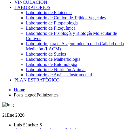
VINCULACIÓN
LABORATORIOS
Laboratorio de Fitotecnia
Laboratorio de Cultivo de Tejidos Vegetales
Laboratorio de Fitopatología
Laboratorio de Fitoquímica
Laboratorio de Fisiología y Biología Molecular de
Cultivos
Laboratorio para el Aseguramiento de la Calidad de la
Medición (LACM)
Laboratorio de Suelos
Laboratorio de Malherbología
Laboratorio de Entomología
Laboratorio de Nutrición Animal
Laboratorio de Análisis Instrumental
PLAN ESTRATÉGICO
Home
Posts taggedPolinizantes
21
Ene 2026
Luis Sánchez S