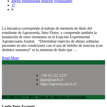
abejas
entomologia
insectos
Polinizantes
37
0
Instalan “hoteles para insectos” en Jardín Botánico UACh
La iniciativa corresponde al trabajo de memoria de título del
estudiante de Agronomía, Jairo Flores, y comprende también la
instalación de estos elementos en la Estación Experimental
Agropecuaria Austral. “Determinar especies de abejas solitarias
presentes en dos condiciones con el uso de hoteles de insectos (con
distintos sustratos)” es la memoria de título que …
Read More
+56 63 222 1237
fagro@uach.cl
https://agrarias.uach.cl/
RD PROJECT 2021, Todos los derechos reservados.
Login Your Account