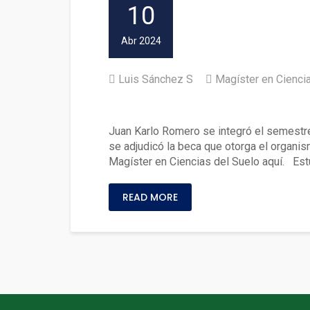
10
Abr 2024
Luis Sánchez S
Magíster en Cienci
Biólogo UACh se adjudicó bec
Juan Karlo Romero se integró el semestre
se adjudicó la beca que otorga el organis
Magíster en Ciencias del Suelo aquí. Est
READ MORE