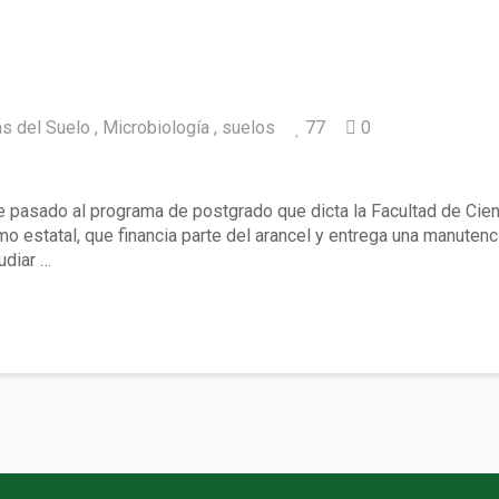
as del Suelo
Microbiología
suelos
77
0
a ANID para cursar Magíster en Ciencias del
 pasado al programa de postgrado que dicta la Facultad de Cienc
mo estatal, que financia parte del arancel y entrega una manute
udiar …