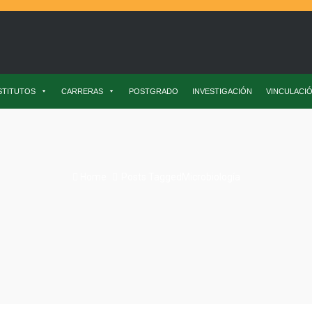
STITUTOS
CARRERAS
POSTGRADO
INVESTIGACIÓN
VINCULACI
Home
Posts TaggedMicrobiología