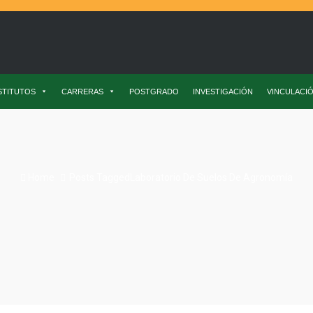
STITUTOS
CARRERAS
POSTGRADO
INVESTIGACIÓN
VINCULACI
Home
Posts TaggedLaboratorio De Suelos De Agronomía