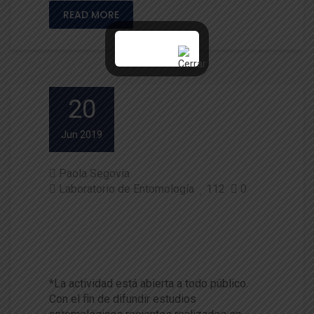
READ MORE
20
Jun 2019
Paola Segovia
Laboratorio de Entomología
112
0
Ciclo de charlas difundirá estu
dios entomológicos de Chile y
la región
*La actividad está abierta a todo público.
Con el fin de difundir estudios