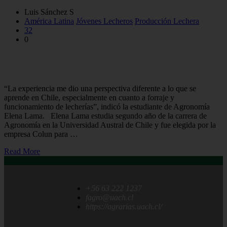
Luis Sánchez S
América Latina
Jóvenes Lecheros
Producción Lechera
32
0
Estudiante de Agronomía UACh asistió a Encuentro
Panamericano de Jóvenes Lecheros en Costa Rica
“La experiencia me dio una perspectiva diferente a lo que se
aprende en Chile, especialmente en cuanto a forraje y
funcionamiento de lecherías”, indicó la estudiante de Agronomía
Elena Lama. Elena Lama estudia segundo año de la carrera de
Agronomía en la Universidad Austral de Chile y fue elegida por la
empresa Colun para …
Read More
+56 63 222 1237
fagro@uach.cl
https://agrarias.uach.cl/