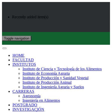
Recently added item(s)
Toggle navigation
HOME
FACULTAD
INSTITUTOS
Instituto de Ciencia y Tecnología de los Alimentos
Instituto de Economía Agraria
Instituto de Producción y Sanidad Vegetal
Instituto de Producción Animal
Instituto de Ingeniería Agraria y Suelos
CARRERAS
Agronomía
Ingeniería en Alimentos
POSTGRADO
INVESTIGACIÓN