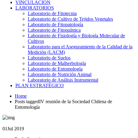
VINCULACIÓN
LABORATORIOS
Laboratorio de Fitotecnia
Laboratorio de Cultivo de Tejidos Vegetales
Laboratorio de Fitopatología
Laboratorio de Fitoquímica
Laboratorio de Fisiología y Biología Molecular de
Cultivos
Laboratorio para el Aseguramiento de la Calidad de la
Medición (LACM)
Laboratorio de Suelos
Laboratorio de Malherbología
Laboratorio de Entomología
Laboratorio de Nutrición Animal
Laboratorio de Análisis Instrumental
PLAN ESTRATÉGICO
Home
Posts taggedIV reunión de la Sociedad Chilena de
Entomología
01
Jul 2019