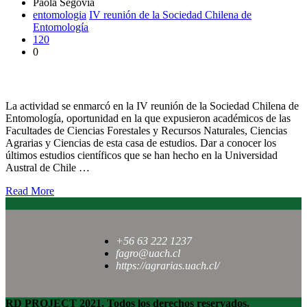
Paola Segovia
entomologia
IV reunión de la Sociedad Chilena de
Entomología
120
0
Entomólogos dieron a conocer investigaciones del área en Chile
La actividad se enmarcó en la IV reunión de la Sociedad Chilena de
Entomología, oportunidad en la que expusieron académicos de las
Facultades de Ciencias Forestales y Recursos Naturales, Ciencias
Agrarias y Ciencias de esta casa de estudios. Dar a conocer los
últimos estudios científicos que se han hecho en la Universidad
Austral de Chile …
Read More
+56 63 222 1237
fagro@uach.cl
https://agrarias.uach.cl/
RD PROJECT 2021, Todos los derechos reservados.