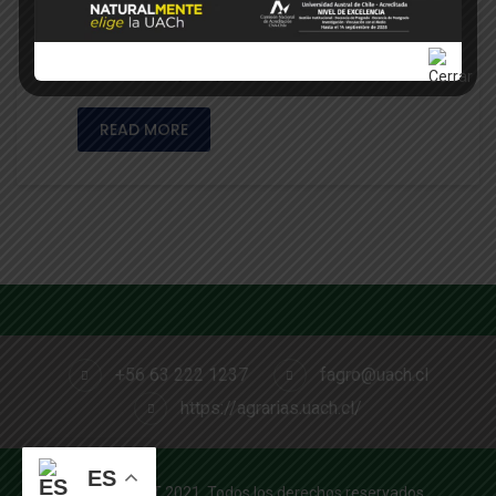
Universidad Austral de Chile, busca explorar
los niveles de calcio en manzanas del
cultivar Honeycrisp y su relación con …
READ MORE
+56 63 222 1237
fagro@uach.cl
https://agrarias.uach.cl/
ES
RD PROJECT 2021, Todos los derechos reservados.