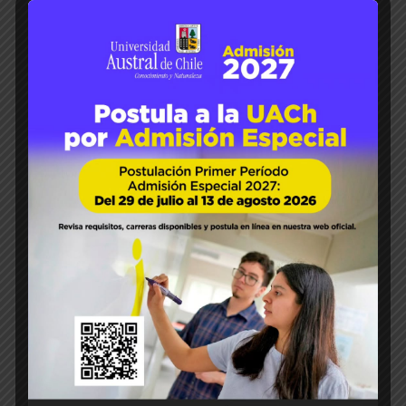
20
May 2026
Luis Sánchez S
Calcio
Honeycrisp
Manzanas
Michigan State University
5
0
UACh y Michigan State Univer
sity colaboran en investigació
n en manzanas
La Dra. Carolina Contreras participa de un
estudio que busca determinar la
distribución de calcio en la manzana
Honeycrisp. Una investigación
desarrollada en Michigan State University
(MSU) junto a la Universidad de Talca y la