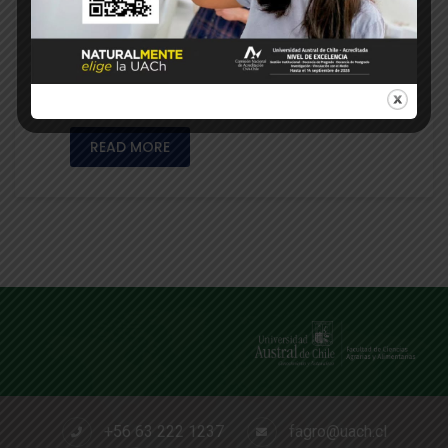
ovejas en gestación. “Efecto de la
inclusión de un concentrado comercial
sobre parámetros productivos de ovejas en
pastoreo durante la gestación tardía”, se
titula la tesis …
READ MORE
+56 63 222 1237
fagro@uach.cl