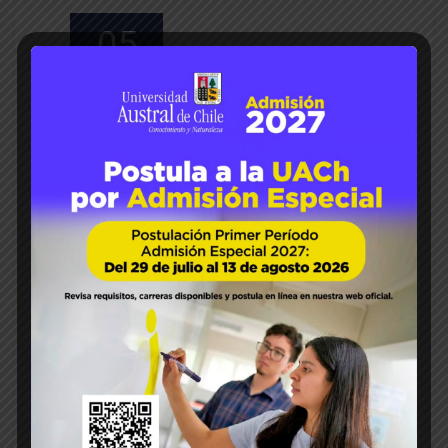
05
Ago 2024
Luis Sánchez S
Gestación Tardía
magister en ciencias
mención producción animal
Ovejas
64
0
Investigación destaca buenos
resultados de suplementació
n en ovejas de gestación tardí
a
Tesis de Magíster estuvo enfocada a medir
los efectos de la incorporación de
concentrado comercial en la mantención de
la condición corporal y del peso vivo de las