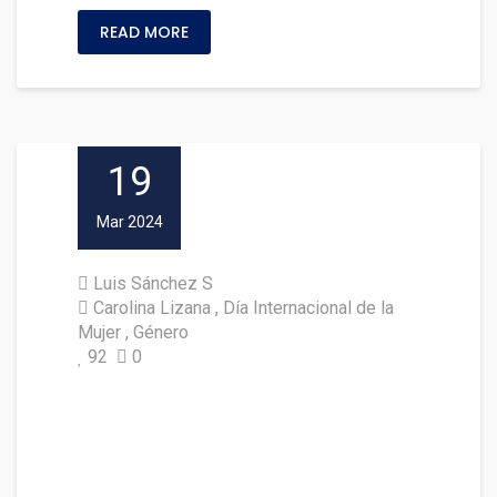
READ MORE
19
Mar 2024
Luis Sánchez S
Carolina Lizana
Día Internacional de la
Mujer
Género
92
0
Invitan a participar de convers
atorio “Género y Sociedad: Inn
ovación, investigación y desaf