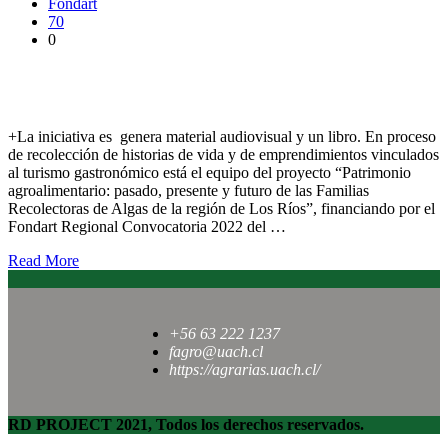
Fondart
70
0
Proyecto sobre recolectores de algas destaca este oficio como
aporte al turismo regional
+La iniciativa es genera material audiovisual y un libro. En proceso
de recolección de historias de vida y de emprendimientos vinculados
al turismo gastronómico está el equipo del proyecto “Patrimonio
agroalimentario: pasado, presente y futuro de las Familias
Recolectoras de Algas de la región de Los Ríos”, financiando por el
Fondart Regional Convocatoria 2022 del …
Read More
+56 63 222 1237
fagro@uach.cl
https://agrarias.uach.cl/
RD PROJECT 2021, Todos los derechos reservados.