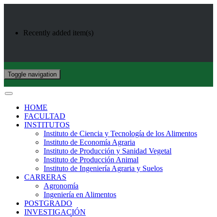
Recently added item(s)
Toggle navigation
HOME
FACULTAD
INSTITUTOS
Instituto de Ciencia y Tecnología de los Alimentos
Instituto de Economía Agraria
Instituto de Producción y Sanidad Vegetal
Instituto de Producción Animal
Instituto de Ingeniería Agraria y Suelos
CARRERAS
Agronomía
Ingeniería en Alimentos
POSTGRADO
INVESTIGACIÓN