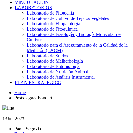
VINCULACIÓN
LABORATORIOS
Laboratorio de Fitotecnia
Laboratorio de Cultivo de Tejidos Vegetales
Laboratorio de Fitopatología
Laboratorio de Fitoquímica
Laboratorio de Fisiología y Biología Molecular de
Cultivos
Laboratorio para el Aseguramiento de la Calidad de la
Medición (LACM)
Laboratorio de Suelos
Laboratorio de Malherbología
Laboratorio de Entomología
Laboratorio de Nutrición Animal
Laboratorio de Análisis Instrumental
PLAN ESTRATÉGICO
Home
Posts taggedFondart
13
Jun 2023
Paola Segovia