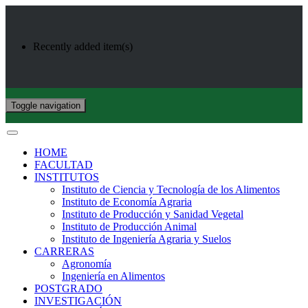
Recently added item(s)
Toggle navigation
HOME
FACULTAD
INSTITUTOS
Instituto de Ciencia y Tecnología de los Alimentos
Instituto de Economía Agraria
Instituto de Producción y Sanidad Vegetal
Instituto de Producción Animal
Instituto de Ingeniería Agraria y Suelos
CARRERAS
Agronomía
Ingeniería en Alimentos
POSTGRADO
INVESTIGACIÓN