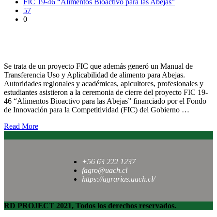
FIC 19-46 “Alimentos Bioactivo para las Abejas”
57
0
Destacan aporte de proyecto que desarrolló Alimento Bioactivo
para las Abejas
Se trata de un proyecto FIC que además generó un Manual de
Transferencia Uso y Aplicabilidad de alimento para Abejas.
Autoridades regionales y académicas, apicultores, profesionales y
estudiantes asistieron a la ceremonia de cierre del proyecto FIC 19-
46 “Alimentos Bioactivo para las Abejas” financiado por el Fondo
de Innovación para la Competitividad (FIC) del Gobierno …
Read More
+56 63 222 1237
fagro@uach.cl
https://agrarias.uach.cl/
RD PROJECT 2021, Todos los derechos reservados.