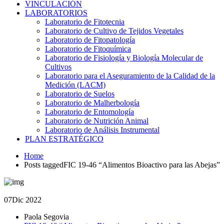
VINCULACIÓN
LABORATORIOS
Laboratorio de Fitotecnia
Laboratorio de Cultivo de Tejidos Vegetales
Laboratorio de Fitopatología
Laboratorio de Fitoquímica
Laboratorio de Fisiología y Biología Molecular de
Cultivos
Laboratorio para el Aseguramiento de la Calidad de la
Medición (LACM)
Laboratorio de Suelos
Laboratorio de Malherbología
Laboratorio de Entomología
Laboratorio de Nutrición Animal
Laboratorio de Análisis Instrumental
PLAN ESTRATÉGICO
Home
Posts taggedFIC 19-46 “Alimentos Bioactivo para las Abejas”
07
Dic 2022
Paola Segovia