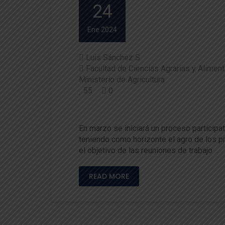
24
Ene 2024
Luis Sánchez S
Facultad de Ciencias Agrarias y Aliment
Ministerio de Agricultura
55
0
UACh y Seremi de Agricultura
En marzo se iniciará un proceso participa
teniendo como horizonte el agro de los p
el objetivo de las reuniones de trabajo …
READ MORE