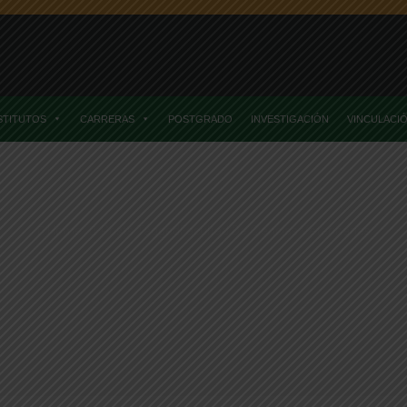
STITUTOS
CARRERAS
POSTGRADO
INVESTIGACIÓN
VINCULACI
Home
Posts TaggedFacultad De Ciencias Veterinarias