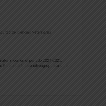
acultad de Ciencias Veterinarias
ra Los Ríos
 materialicen en el período 2024-2025,
s Ríos en el ámbito silvoagropecuario es