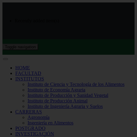
Recently added item(s)
Toggle navigation
HOME
FACULTAD
INSTITUTOS
Instituto de Ciencia y Tecnología de los Alimentos
Instituto de Economía Agraria
Instituto de Producción y Sanidad Vegetal
Instituto de Producción Animal
Instituto de Ingeniería Agraria y Suelos
CARRERAS
Agronomía
Ingeniería en Alimentos
POSTGRADO
INVESTIGACIÓN