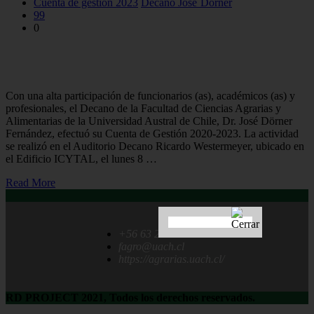
Cuenta de gestión 2023
Decano José´Dörner
99
0
Decano de la Facultad de Ciencias Agrarias y Alimentarias
realizó Cuenta de Gestión
Con una alta participación de funcionarios (as), académicos (as) y
profesionales, el Decano de la Facultad de Ciencias Agrarias y
Alimentarias de la Universidad Austral de Chile, Dr. José Dörner
Fernández, efectuó su Cuenta de Gestión 2020-2023. La actividad
se realizó en el Auditorio Decano Ricardo Westermeyer, ubicado en
el Edificio ICYTAL, el lunes 8 …
Read More
+56 63 222 1237
fagro@uach.cl
https://agrarias.uach.cl/
RD PROJECT 2021, Todos los derechos reservados.