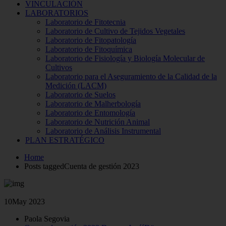
VINCULACIÓN
LABORATORIOS
Laboratorio de Fitotecnia
Laboratorio de Cultivo de Tejidos Vegetales
Laboratorio de Fitopatología
Laboratorio de Fitoquímica
Laboratorio de Fisiología y Biología Molecular de
Cultivos
Laboratorio para el Aseguramiento de la Calidad de la
Medición (LACM)
Laboratorio de Suelos
Laboratorio de Malherbología
Laboratorio de Entomología
Laboratorio de Nutrición Animal
Laboratorio de Análisis Instrumental
PLAN ESTRATÉGICO
Home
Posts taggedCuenta de gestión 2023
10
May 2023
Paola Segovia