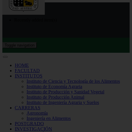
Recently added item(s)
Toggle navigation
HOME
FACULTAD
INSTITUTOS
Instituto de Ciencia y Tecnología de los Alimentos
Instituto de Economía Agraria
Instituto de Producción y Sanidad Vegetal
Instituto de Producción Animal
Instituto de Ingeniería Agraria y Suelos
CARRERAS
Agronomía
Ingeniería en Alimentos
POSTGRADO
INVESTIGACIÓN