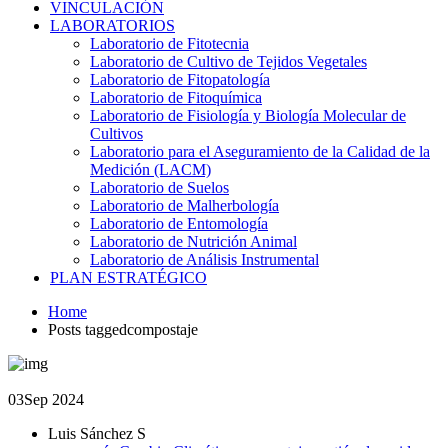
VINCULACIÓN
LABORATORIOS
Laboratorio de Fitotecnia
Laboratorio de Cultivo de Tejidos Vegetales
Laboratorio de Fitopatología
Laboratorio de Fitoquímica
Laboratorio de Fisiología y Biología Molecular de
Cultivos
Laboratorio para el Aseguramiento de la Calidad de la
Medición (LACM)
Laboratorio de Suelos
Laboratorio de Malherbología
Laboratorio de Entomología
Laboratorio de Nutrición Animal
Laboratorio de Análisis Instrumental
PLAN ESTRATÉGICO
Home
Posts taggedcompostaje
03
Sep 2024
Luis Sánchez S