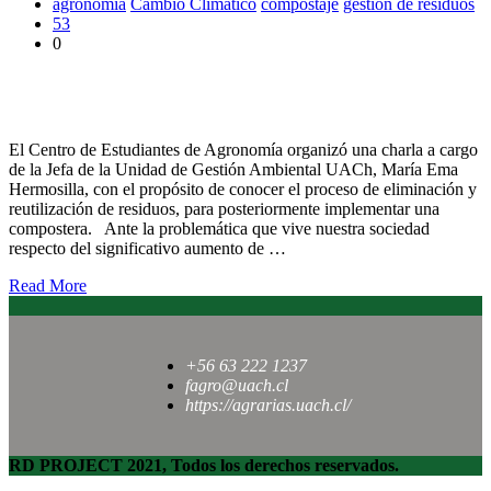
agronomía
Cambio Climático
compostaje
gestión de residuos
53
0
Estudiantes de Agronomía se capacitaron en reciclaje de
residuos y compostaje
El Centro de Estudiantes de Agronomía organizó una charla a cargo
de la Jefa de la Unidad de Gestión Ambiental UACh, María Ema
Hermosilla, con el propósito de conocer el proceso de eliminación y
reutilización de residuos, para posteriormente implementar una
compostera. Ante la problemática que vive nuestra sociedad
respecto del significativo aumento de …
Read More
+56 63 222 1237
fagro@uach.cl
https://agrarias.uach.cl/
RD PROJECT 2021, Todos los derechos reservados.