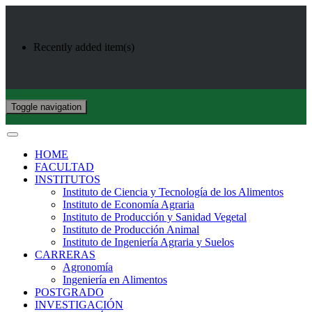
Recently added item(s)
Toggle navigation
HOME
FACULTAD
INSTITUTOS
Instituto de Ciencia y Tecnología de los Alimentos
Instituto de Economía Agraria
Instituto de Producción y Sanidad Vegetal
Instituto de Producción Animal
Instituto de Ingeniería Agraria y Suelos
CARRERAS
Agronomía
Ingeniería en Alimentos
POSTGRADO
INVESTIGACIÓN