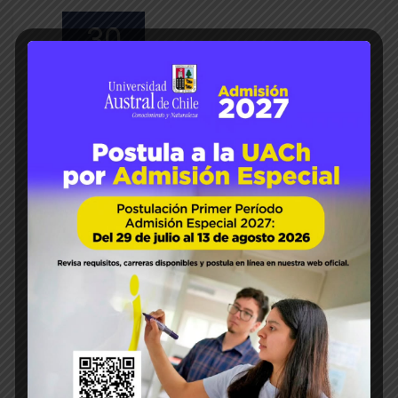
30
Jun 2026
Luis Sánchez S
agronomía
Colegio de Ingenieros
Agrónomos
exacadémicos
Minagri
10
0
Dr. Juan Lerdon Ferrada recibi
ó reconocimiento del Colegio
de Ingenieros Agrónomos de
Chile
Ex académico del Instituto de Economía
Agraria de la Facultad de Ciencias Agrarias
y Alimentarias de la UACh fue distinguido
por su trayectoria profesional. El Colegio