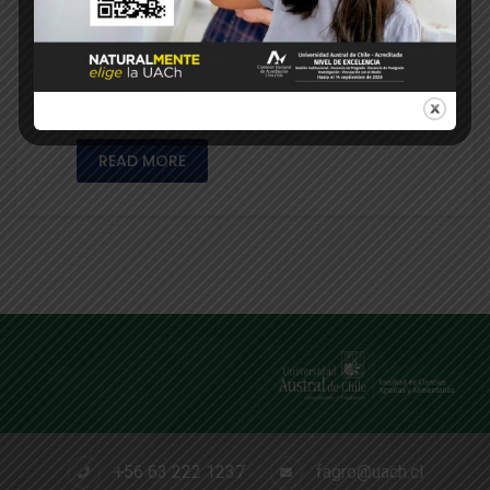
de Ingenieros Agrónomos de Chile, en su
sesión anual realizada en Santiago, efectuó
un reconocimiento a colegiados
destacados a nivel nacional e internacional,
ocasión en que el Ingeniero …
READ MORE
+56 63 222 1237
fagro@uach.cl