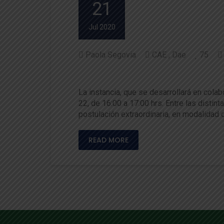
21
Jul 2020
Paola Segovia
CAE
Dae
75
DAE invita a charla informat
La instancia, que se desarrollará en cola
22, de 16:00 a 17:00 hrs. Entre las distin
postulación extraordinaria, en modalidad o
READ MORE