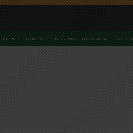
STITUTOS
CARRERAS
POSTGRADO
INVESTIGACIÓN
VINCULACI
Home
Posts TaggedCAE