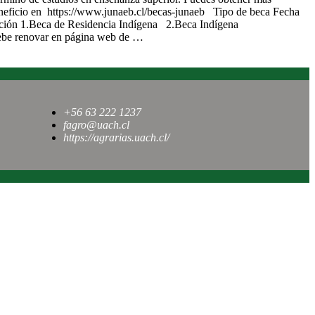
neficio en https://www.junaeb.cl/becas-junaeb Tipo de beca Fecha
ción 1.Beca de Residencia Indígena 2.Beca Indígena
ebe renovar en página web de …
+56 63 222 1237
fagro@uach.cl
https://agrarias.uach.cl/