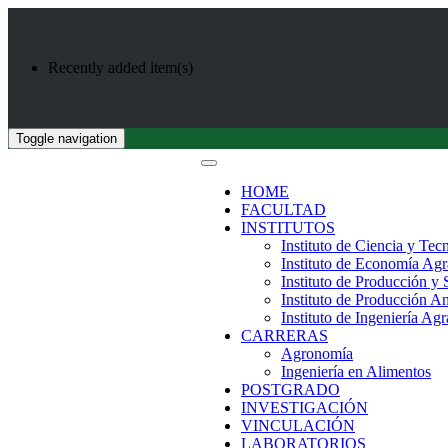
Recently added item(s)
Toggle navigation
HOME
FACULTAD
INSTITUTOS
Instituto de Ciencia y Tec
Instituto de Economía Agr
Instituto de Producción y
Instituto de Producción A
Instituto de Ingeniería Agr
CARRERAS
Agronomía
Ingeniería en Alimentos
POSTGRADO
INVESTIGACIÓN
VINCULACIÓN
LABORATORIOS