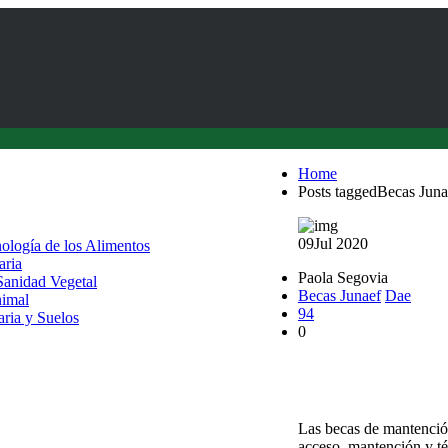
Home
Posts taggedBecas Juna
09
Jul 2020
nología de los Alimentos
aria
Paola Segovia
 Sanidad Vegetal
Becas Junaef
Dae
nimal
94
aria y Suelos
0
Becas de Mantención 
2020
Las becas de mantención
acceso, mantención y t