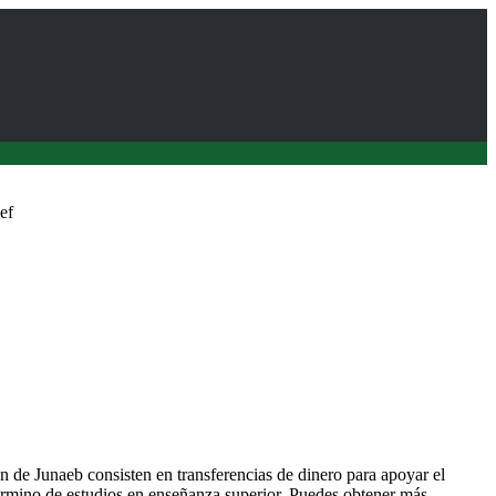
ef
de JUNAEB para estudiantes de Universidad Austral de Chile
 de Junaeb consisten en transferencias de dinero para apoyar el
érmino de estudios en enseñanza superior. Puedes obtener más