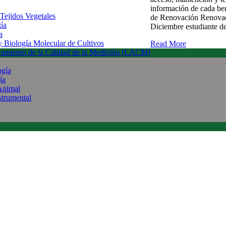
información de cada be
 Tejidos Vegetales
de Renovación Renova
gía
Diciembre estudiante d
a
 y Biología Molecular de Cultivos
Read More
uramiento de la Calidad de la Medición (LACM)
ogía
ía
Animal
strumental