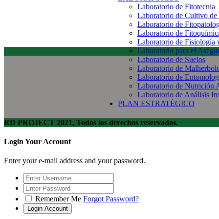
Laboratorio de Fitotecnia
Laboratorio de Cultivo de
Laboratorio de Fitopatolo
Laboratorio de Fitoquímic
Laboratorio de Fisiología
Laboratorio para el Aseg
Laboratorio de Suelos
Laboratorio de Malherbol
Laboratorio de Entomolog
Laboratorio de Nutrición 
Laboratorio de Análisis In
PLAN ESTRATÉGICO
RD PROJECT 2021, Todos los derechos reservados.
Login Your Account
Enter your e-mail address and your password.
Remember Me
Forgot Password?