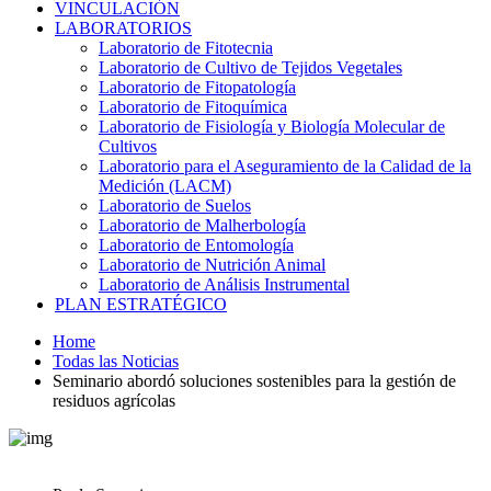
VINCULACIÓN
LABORATORIOS
Laboratorio de Fitotecnia
Laboratorio de Cultivo de Tejidos Vegetales
Laboratorio de Fitopatología
Laboratorio de Fitoquímica
Laboratorio de Fisiología y Biología Molecular de
Cultivos
Laboratorio para el Aseguramiento de la Calidad de la
Medición (LACM)
Laboratorio de Suelos
Laboratorio de Malherbología
Laboratorio de Entomología
Laboratorio de Nutrición Animal
Laboratorio de Análisis Instrumental
PLAN ESTRATÉGICO
Home
Todas las Noticias
Seminario abordó soluciones sostenibles para la gestión de
residuos agrícolas