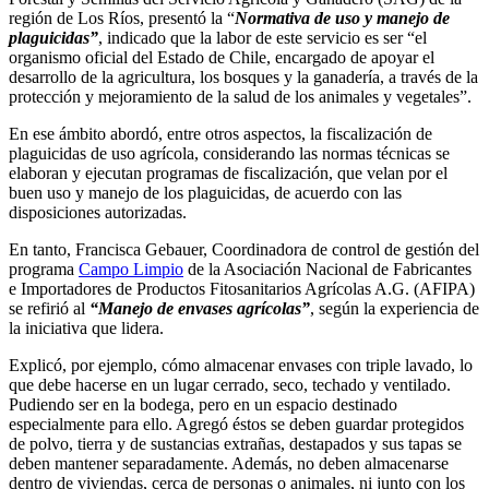
región de Los Ríos, presentó la “
Normativa de uso y manejo de
plaguicidas”
, indicado que la labor de este servicio es ser “el
organismo oficial del Estado de Chile, encargado de apoyar el
desarrollo de la agricultura, los bosques y la ganadería, a través de la
protección y mejoramiento de la salud de los animales y vegetales”.
En ese ámbito abordó, entre otros aspectos, la fiscalización de
plaguicidas de uso agrícola, considerando las normas técnicas se
elaboran y ejecutan programas de fiscalización, que velan por el
buen uso y manejo de los plaguicidas, de acuerdo con las
disposiciones autorizadas.
En tanto, Francisca Gebauer, Coordinadora de control de gestión del
programa
Campo Limpio
de la Asociación Nacional de Fabricantes
e Importadores de Productos Fitosanitarios Agrícolas A.G. (AFIPA)
se refirió al
“Manejo de envases agrícolas”
, según la experiencia de
la iniciativa que lidera.
Explicó, por ejemplo, cómo almacenar envases con triple lavado, lo
que debe hacerse en un lugar cerrado, seco, techado y ventilado.
Pudiendo ser en la bodega, pero en un espacio destinado
especialmente para ello. Agregó éstos se deben guardar protegidos
de polvo, tierra y de sustancias extrañas, destapados y sus tapas se
deben mantener separadamente. Además, no deben almacenarse
dentro de viviendas, cerca de personas o animales, ni junto con los