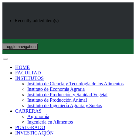
Recently added item(s)
Toggle navigation
HOME
FACULTAD
INSTITUTOS
Instituto de Ciencia y Tecnología de los Alimentos
Instituto de Economía Agraria
Instituto de Producción y Sanidad Vegetal
Instituto de Producción Animal
Instituto de Ingeniería Agraria y Suelos
CARRERAS
Agronomía
Ingeniería en Alimentos
POSTGRADO
INVESTIGACIÓN