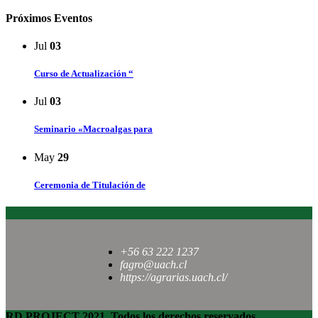
Próximos Eventos
Jul
03
Curso de Actualización “
Jul
03
Seminario «Macroalgas para
May
29
Ceremonia de Titulación de
+56 63 222 1237
fagro@uach.cl
https://agrarias.uach.cl/
RD PROJECT 2021, Todos los derechos reservados.