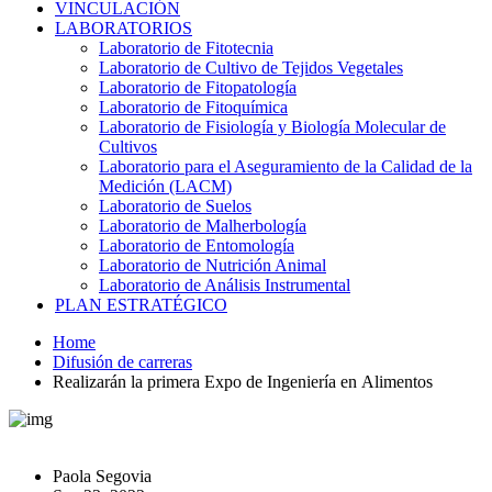
VINCULACIÓN
LABORATORIOS
Laboratorio de Fitotecnia
Laboratorio de Cultivo de Tejidos Vegetales
Laboratorio de Fitopatología
Laboratorio de Fitoquímica
Laboratorio de Fisiología y Biología Molecular de
Cultivos
Laboratorio para el Aseguramiento de la Calidad de la
Medición (LACM)
Laboratorio de Suelos
Laboratorio de Malherbología
Laboratorio de Entomología
Laboratorio de Nutrición Animal
Laboratorio de Análisis Instrumental
PLAN ESTRATÉGICO
Home
Difusión de carreras
Realizarán la primera Expo de Ingeniería en Alimentos
Paola Segovia