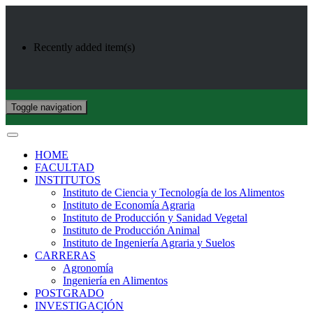
Recently added item(s)
Toggle navigation
HOME
FACULTAD
INSTITUTOS
Instituto de Ciencia y Tecnología de los Alimentos
Instituto de Economía Agraria
Instituto de Producción y Sanidad Vegetal
Instituto de Producción Animal
Instituto de Ingeniería Agraria y Suelos
CARRERAS
Agronomía
Ingeniería en Alimentos
POSTGRADO
INVESTIGACIÓN