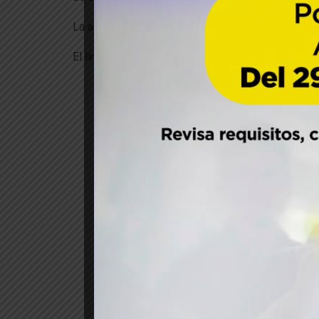
La actividad será moderada por el Dr. Alfredo Er
El link para asistir a la actividad es el siguiente:
h