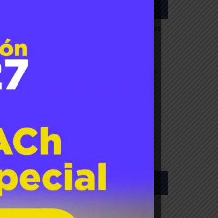
Últimas noticias
Mesa Frutícola de Los
Ríos avanz
sque
Ago 03, 2026
or la
En Máfil aprendieron
sobre manejo
Jul 31, 2026
z
UACh fortalece
uenta
cooperación intern
Jul 30, 2026
 la
 Agraria
Menú
bios y
el sur
HOME