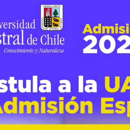
s
CISVO
Dorota Dec
Escasez Hídrica
IIAS
 Escasez Hídrica en la Agricultura y el Bo
ca dentro de la acciones del mes del medio ambiente impulsado p
 la Facultad de Ciencias Forestales y Recursos Naturales de la
nvitar a la comunidad interesada a los Diálogos en Línea
“Escase
l Bosque”
el miércoles 17 de junio a las 16 horas. Este evento c
entales (CEAM).
mico del Instituto de Conservación, Biodiversidad y Territorio de
les y la Dra. Dorota Dec, académica dela Instituto de Ingeniería
as y Alimentarias e integrante del CISVo- UACh.
s hablan: un atlas de sequías para Sudamérica, 600 años de cam
obre el
«Uso eficiente de los recursos hídricos en la agricultura d