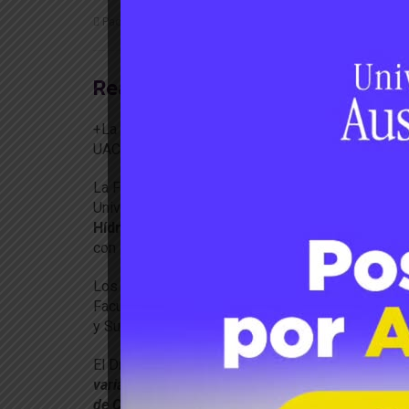
Paola Segovia
Jun 09, 2020
139
Likes
0 Comment
Realizarán diálogo online sobre
+La actividad que es online y gratuita, se enmar
UACh.
La Facultad de Ciencias Agrarias y Alimentarias y
Universidad Austral de Chile tiene el agrado de i
Hídrica: Una Mirada Desde La Agricultura y e
con la colaboración del Centro de Estudios Ambi
Los expositores son el Dr. Duncan Christie, acadé
Facultad de Ciencias Forestales y Recursos Natura
y Suelos (IIAS) de la Facultad de Ciencias Agrari
El Dr. Christie expondrá sobre el tema “
Los árbole
variaciones espacio-temporales”
y la Dra. Dec, s
de Chile»
.