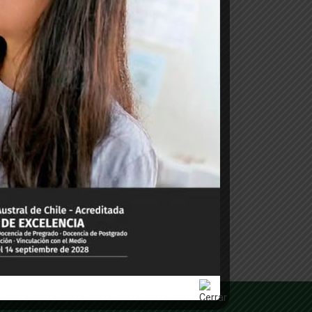
Actualización “
Seminario
JUL
03
«Macroalgas para
Ceremonia de
MAY
29
Titulación de