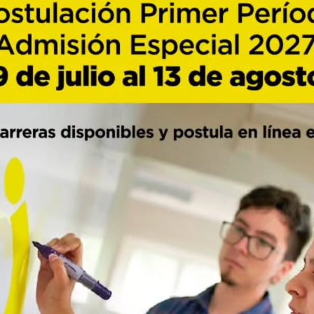
lwein, investigador CEAM de esta casa de estudios y docente del 
ttps://reuna.zoom.us/j/97131400699
(ID de reunión: 971 3140 0