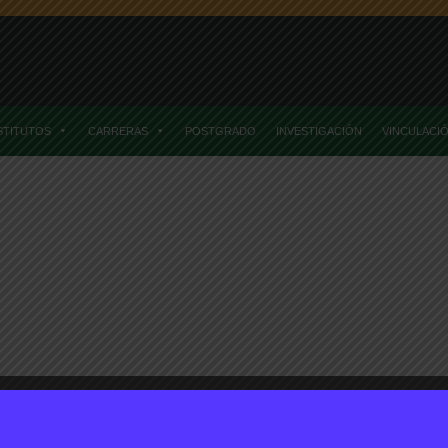
STITUTOS
CARRERAS
POSTGRADO
INVESTIGACIÓN
VINCULACI
émicos
Realizarán Diálogo Online Sobre Escasez Hídrica En La Agricu