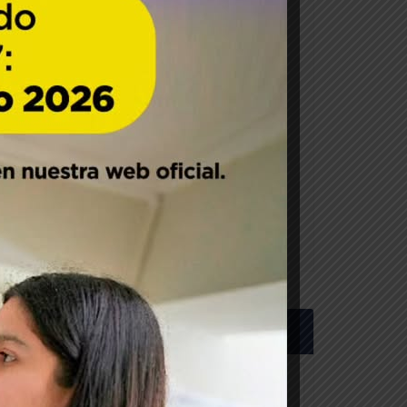
FACULTAD
IIAS.
INSTITUTOS
699)
CARRERAS
POSTGRADO
INVESTIGACIÓN
VINCULACIÓN
LABORATORIOS
PLAN ESTRATÉGICO
Próximos Eventos
Curso de
JUL
03