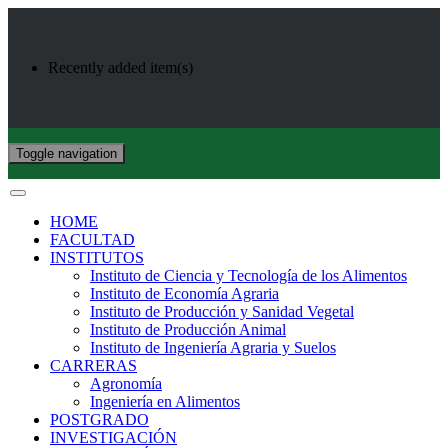
Recently added item(s)
Toggle navigation
HOME
FACULTAD
INSTITUTOS
Instituto de Ciencia y Tecnología de los Alimentos
Instituto de Economía Agraria
Instituto de Producción y Sanidad Vegetal
Instituto de Producción Animal
Instituto de Ingeniería Agraria y Suelos
CARRERAS
Agronomía
Ingeniería en Alimentos
POSTGRADO
INVESTIGACIÓN