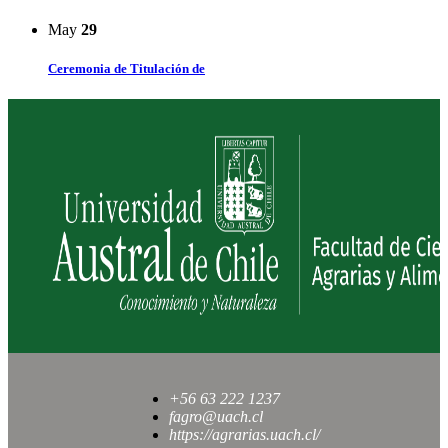
May
29
Ceremonia de Titulación de
+56 63 222 1237
fagro@uach.cl
https://agrarias.uach.cl/