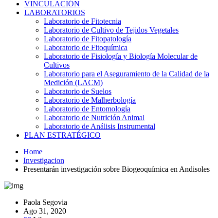
VINCULACIÓN
LABORATORIOS
Laboratorio de Fitotecnia
Laboratorio de Cultivo de Tejidos Vegetales
Laboratorio de Fitopatología
Laboratorio de Fitoquímica
Laboratorio de Fisiología y Biología Molecular de
Cultivos
Laboratorio para el Aseguramiento de la Calidad de la
Medición (LACM)
Laboratorio de Suelos
Laboratorio de Malherbología
Laboratorio de Entomología
Laboratorio de Nutrición Animal
Laboratorio de Análisis Instrumental
PLAN ESTRATÉGICO
Home
Investigacion
Presentarán investigación sobre Biogeoquímica en Andisoles
Paola Segovia
Ago 31, 2020