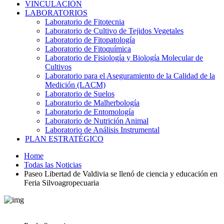
VINCULACIÓN
LABORATORIOS
Laboratorio de Fitotecnia
Laboratorio de Cultivo de Tejidos Vegetales
Laboratorio de Fitopatología
Laboratorio de Fitoquímica
Laboratorio de Fisiología y Biología Molecular de
Cultivos
Laboratorio para el Aseguramiento de la Calidad de la
Medición (LACM)
Laboratorio de Suelos
Laboratorio de Malherbología
Laboratorio de Entomología
Laboratorio de Nutrición Animal
Laboratorio de Análisis Instrumental
PLAN ESTRATÉGICO
Home
Todas las Noticias
Paseo Libertad de Valdivia se llenó de ciencia y educación en
Feria Silvoagropecuaria