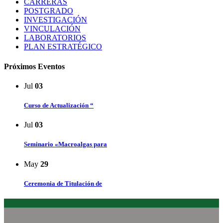
CARRERAS
POSTGRADO
INVESTIGACIÓN
VINCULACIÓN
LABORATORIOS
PLAN ESTRATÉGICO
Próximos Eventos
Jul
03
Curso de Actualización “
Jul
03
Seminario «Macroalgas para
May
29
Ceremonia de Titulación de