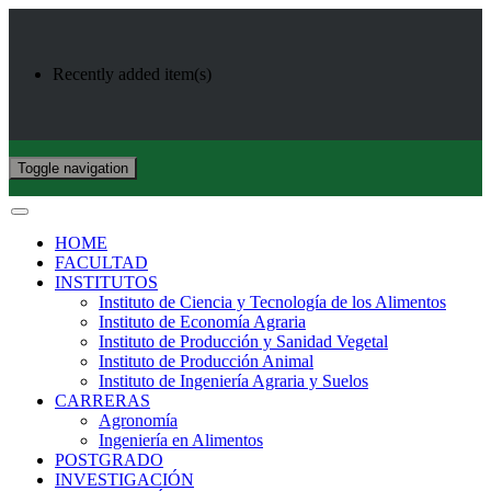
Recently added item(s)
Toggle navigation
HOME
FACULTAD
INSTITUTOS
Instituto de Ciencia y Tecnología de los Alimentos
Instituto de Economía Agraria
Instituto de Producción y Sanidad Vegetal
Instituto de Producción Animal
Instituto de Ingeniería Agraria y Suelos
CARRERAS
Agronomía
Ingeniería en Alimentos
POSTGRADO
INVESTIGACIÓN