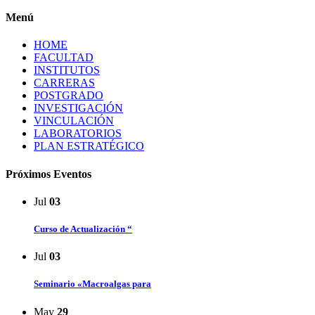
Menú
HOME
FACULTAD
INSTITUTOS
CARRERAS
POSTGRADO
INVESTIGACIÓN
VINCULACIÓN
LABORATORIOS
PLAN ESTRATÉGICO
Próximos Eventos
Jul
03
Curso de Actualización “
Jul
03
Seminario «Macroalgas para
May
29