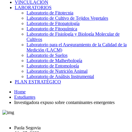
VINCULACIÓN
LABORATORIOS
Laboratorio de Fitotecnia
Laboratorio de Cultivo de Tejidos Vegetales
Laboratorio de Fitopatología
Laboratorio de Fitoquímica
Laboratorio de Fisiología y Biología Molecular de
Cultivos
Laboratorio para el Aseguramiento de la Calidad de la
Medición (LACM)
Laboratorio de Suelos
Laboratorio de Malherbología
Laboratorio de Entomología
Laboratorio de Nutrición Animal
Laboratorio de Análisis Instrumental
PLAN ESTRATÉGICO
Home
Estudiantes
Investigadora expuso sobre contaminantes emergentes
Paola Segovia