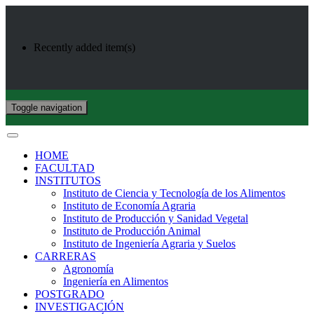
Recently added item(s)
Toggle navigation
HOME
FACULTAD
INSTITUTOS
Instituto de Ciencia y Tecnología de los Alimentos
Instituto de Economía Agraria
Instituto de Producción y Sanidad Vegetal
Instituto de Producción Animal
Instituto de Ingeniería Agraria y Suelos
CARRERAS
Agronomía
Ingeniería en Alimentos
POSTGRADO
INVESTIGACIÓN