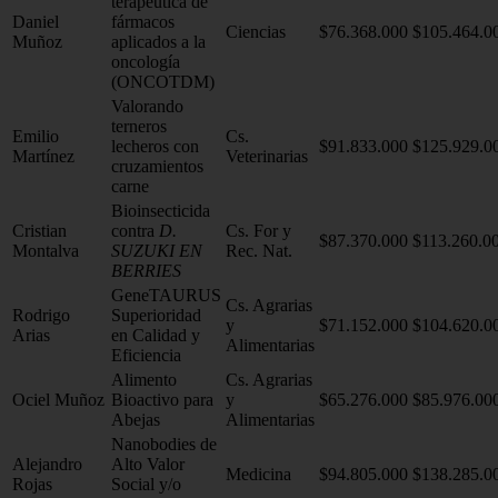
terapéutica de
Daniel
fármacos
Ciencias
$76.368.000
$105.464.0
Muñoz
aplicados a la
oncología
(ONCOTDM)
Valorando
terneros
Emilio
Cs.
lecheros con
$91.833.000
$125.929.0
Martínez
Veterinarias
cruzamientos
carne
Bioinsecticida
Cristian
contra
D.
Cs. For y
$87.370.000
$113.260.0
Montalva
SUZUKI EN
Rec. Nat.
BERRIES
GeneTAURUS
Cs. Agrarias
Rodrigo
Superioridad
y
$71.152.000
$104.620.0
Arias
en Calidad y
Alimentarias
Eficiencia
Alimento
Cs. Agrarias
Ociel Muñoz
Bioactivo para
y
$65.276.000
$85.976.00
Abejas
Alimentarias
Nanobodies de
Alejandro
Alto Valor
Medicina
$94.805.000
$138.285.0
Rojas
Social y/o