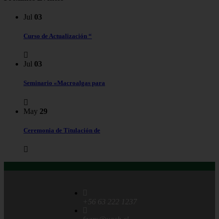
Jul
03
Curso de Actualización “
Jul
03
Seminario «Macroalgas para
May
29
Ceremonia de Titulación de
+56 63 222 1237