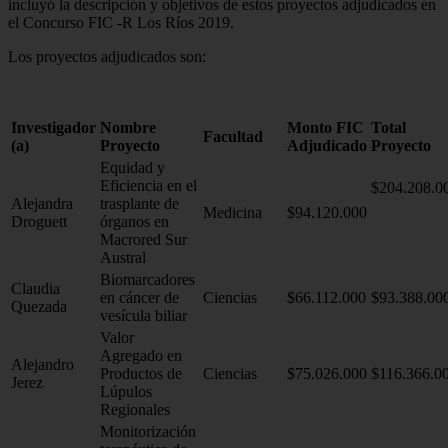
incluyó la descripción y objetivos de estos proyectos adjudicados en
el Concurso FIC -R Los Ríos 2019.
Los proyectos adjudicados son:
Investigador
Nombre
Monto FIC
Total
Facultad
(a)
Proyecto
Adjudicado
Proyecto
Equidad y
Eficiencia en el
$204.208.0
Alejandra
trasplante de
Medicina
$94.120.000
Droguett
órganos en
Macrored Sur
Austral
Biomarcadores
Claudia
en cáncer de
Ciencias
$66.112.000
$93.388.00
Quezada
vesícula biliar
Valor
Agregado en
Alejandro
Productos de
Ciencias
$75.026.000
$116.366.0
Jerez
Lúpulos
Regionales
Monitorización