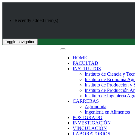
Recently added item(s)
Toggle navigation
HOME
FACULTAD
INSTITUTOS
Instituto de Ciencia y Tec
Instituto de Economía Agr
Instituto de Producción y
Instituto de Producción A
Instituto de Ingeniería Agr
CARRERAS
Agronomía
Ingeniería en Alimentos
POSTGRADO
INVESTIGACIÓN
VINCULACIÓN
LABORATORIOS