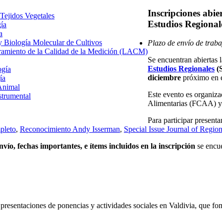
Inscripciones abi
 Tejidos Vegetales
Estudios Regional
gía
a
 y Biología Molecular de Cultivos
Plazo de envío de traba
uramiento de la Calidad de la Medición (LACM)
Se encuentran abiertas l
Estudios Regionales
(
ogía
diciembre
próximo en e
ía
Animal
Este evento es organiz
strumental
Alimentarias (FCAA) y
Para participar presenta
pleto
,
Reconocimiento Andy Isserman
,
Special Issue Journal of Regio
vío, fechas importantes, e ítems incluidos en la inscripción
se encue
presentaciones de ponencias y actividades sociales en Valdivia, que fome