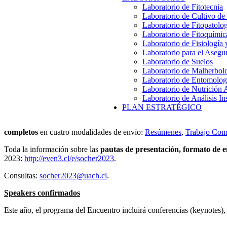
Laboratorio de Fitotecnia
Laboratorio de Cultivo de
Laboratorio de Fitopatolo
Laboratorio de Fitoquímic
Laboratorio de Fisiología
Laboratorio para el Aseg
Laboratorio de Suelos
Laboratorio de Malherbol
Laboratorio de Entomolog
Laboratorio de Nutrición 
Laboratorio de Análisis In
PLAN ESTRATÉGICO
completos
en cuatro modalidades de envío:
Resúmenes
,
Trabajo Com
Toda la información sobre las
pautas de presentación, formato de en
2023:
http://even3.cl/e/socher2023
.
Consultas:
socher2023@uach.cl
.
Speakers confirmados
Este año, el programa del Encuentro incluirá conferencias (keynotes), 