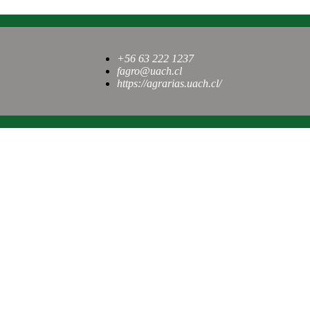
+56 63 222 1237
fagro@uach.cl
https://agrarias.uach.cl/