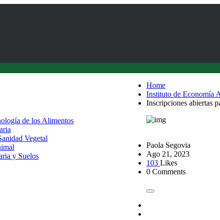
Home
Instituto de Economía A
Inscripciones abiertas 
nología de los Alimentos
aria
 Sanidad Vegetal
Paola Segovia
nimal
Ago 21, 2023
aria y Suelos
103
Likes
0 Comments