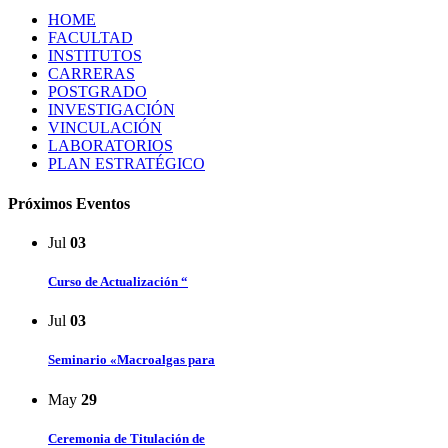
HOME
FACULTAD
INSTITUTOS
CARRERAS
POSTGRADO
INVESTIGACIÓN
VINCULACIÓN
LABORATORIOS
PLAN ESTRATÉGICO
Próximos Eventos
Jul
03
Curso de Actualización “
Jul
03
Seminario «Macroalgas para
May
29
Ceremonia de Titulación de