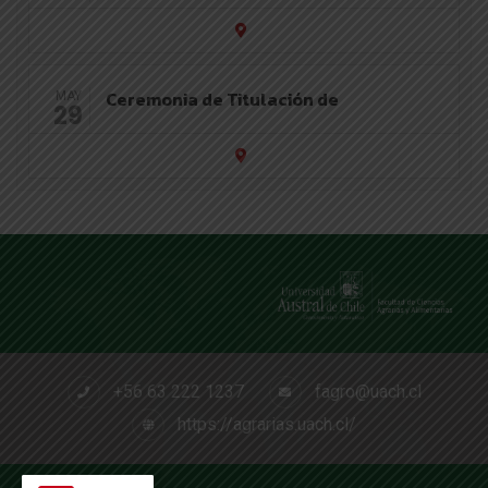
Ceremonia de Titulación de
MAY
29
+56 63 222 1237
fagro@uach.cl
https://agrarias.uach.cl/