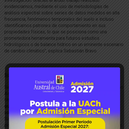
investigación. Gracias al arduo trabajo realizado
evidenciamos, mediante el uso de metodologías de
análisis espectral sobre series de datos medidos en alta
frecuencia, fenómenos temporales del suelo e incluso
identificamos patrones de comportamiento en sus
propiedades físicas, lo que se posiciona como una
prometedora herramienta para futuros estudios
hidrológicos o de balance hídrico en un eminente escenario
de cambio climático”, explica Sebastián Bravo.
Sobre la Carrera de Agronomía
Sebastián tiene 28 años, actualmente se desempeña como
Asistente Científico del Proyecto Fondecyt 1191057
titulado
“Assessing the effect of the physicochemical
quality of a volcanic ash soil on pasture productivity and
soil resilience capacity”
, que dirige el Dr. Dörner. Es de
Santiago y reconoce que optó por Agronomía en la UACh,
porque “envuelve variadas temáticas en las que te puedes