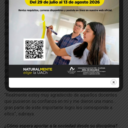
desarrollar y qué mejor si está rodeada de naturaleza”.
En ese contexto destaca que Valdivia está inmersa en un
potente rubro silvoagropeuario, lo que “te permite
fácilmente estar en contacto con diversas realidades
productivas”:
“Agronomía me ofreció una amplia gama de posibilidades
para acceder al conocimiento y una gran variedad de
académicos en constante vinculación con al campo y con
actividades científicas. Algunos de ellos resultaron ser
grandes amigos después de años de estudio y me guiaron
de manera sincera en mi formación profesional y personal”,
recalca el profesional.
“Realmente estoy muy agradecido de aquellos docentes
que pusieron su confianza en mí y me dieron una mano…
gran parte de este importante logro les corresponde a
ellos”, subraya.
¿Cómo espera aportar a la sociedad desde su disciplina?