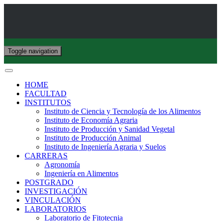
Toggle navigation
HOME
FACULTAD
INSTITUTOS
Instituto de Ciencia y Tecnología de los Alimentos
Instituto de Economía Agraria
Instituto de Producción y Sanidad Vegetal
Instituto de Producción Animal
Instituto de Ingeniería Agraria y Suelos
CARRERAS
Agronomía
Ingeniería en Alimentos
POSTGRADO
INVESTIGACIÓN
VINCULACIÓN
LABORATORIOS
Laboratorio de Fitotecnia