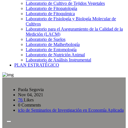
Laboratorio de Cultivo de Tejidos Vegetales
Laboratorio de Fitopatología
Laboratorio de Fitoquímica
Laboratorio de Fisiología y Biología Molecular de
Cultivos
Laboratorio para el Aseguramiento de la Calidad de la
Medición (LACM)
Laboratorio de Suelos
Laboratorio de Malherbología
Laboratorio de Entomología
Laboratorio de Nutrición Animal
Laboratorio de Análisis Instrumental
PLAN ESTRATÉGICO
Paola Segovia
Nov 04, 2021
76
Likes
0 Comments
iclo de Seminarios de Investigación en Economía Aplicada