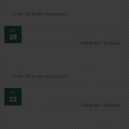
Business
Hall - A | Broklyn Audiitorium
DEC
28
04:45 am - 12:45 pm
Consider MBA Programs That Offer
Summer Prep
Hall - A | Broklyn Audiitorium
DEC
23
00:00 am - 23:59 pm
Celebración de navidad de la
Facultad