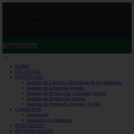
Recently added item(s)
Toggle navigation
HOME
FACULTAD
INSTITUTOS
Instituto de Ciencia y Tecnología de los Alimentos
Instituto de Economía Agraria
Instituto de Producción y Sanidad Vegetal
Instituto de Producción Animal
Instituto de Ingeniería Agraria y Suelos
CARRERAS
Agronomía
Ingeniería en Alimentos
POSTGRADO
INVESTIGACIÓN