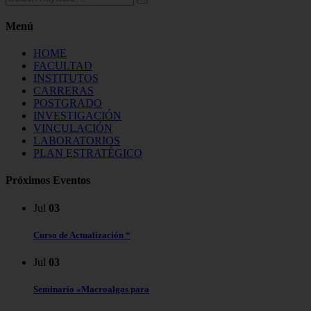
Menú
HOME
FACULTAD
INSTITUTOS
CARRERAS
POSTGRADO
INVESTIGACIÓN
VINCULACIÓN
LABORATORIOS
PLAN ESTRATÉGICO
Próximos Eventos
Jul
03
Curso de Actualización “
Jul
03
Seminario «Macroalgas para