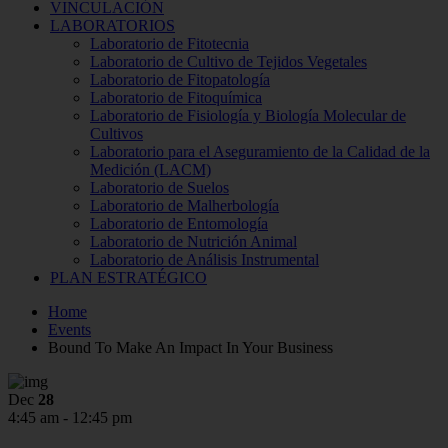
VINCULACIÓN
LABORATORIOS
Laboratorio de Fitotecnia
Laboratorio de Cultivo de Tejidos Vegetales
Laboratorio de Fitopatología
Laboratorio de Fitoquímica
Laboratorio de Fisiología y Biología Molecular de
Cultivos
Laboratorio para el Aseguramiento de la Calidad de la
Medición (LACM)
Laboratorio de Suelos
Laboratorio de Malherbología
Laboratorio de Entomología
Laboratorio de Nutrición Animal
Laboratorio de Análisis Instrumental
PLAN ESTRATÉGICO
Home
Events
Bound To Make An Impact In Your Business
Dec
28
4:45 am - 12:45 pm