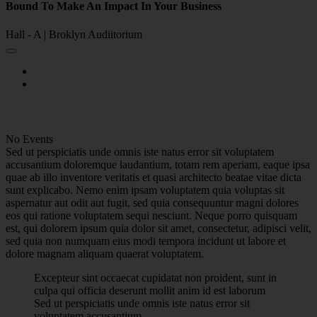
Bound To Make An Impact In Your Business
Hall - A | Broklyn Audiitorium
No Events
Sed ut perspiciatis unde omnis iste natus error sit voluptatem
accusantium doloremque laudantium, totam rem aperiam, eaque ipsa
quae ab illo inventore veritatis et quasi architecto beatae vitae dicta
sunt explicabo. Nemo enim ipsam voluptatem quia voluptas sit
aspernatur aut odit aut fugit, sed quia consequuntur magni dolores
eos qui ratione voluptatem sequi nesciunt. Neque porro quisquam
est, qui dolorem ipsum quia dolor sit amet, consectetur, adipisci velit,
sed quia non numquam eius modi tempora incidunt ut labore et
dolore magnam aliquam quaerat voluptatem.
Excepteur sint occaecat cupidatat non proident, sunt in
culpa qui officia deserunt mollit anim id est laborum
Sed ut perspiciatis unde omnis iste natus error sit
voluptatem accusantium.