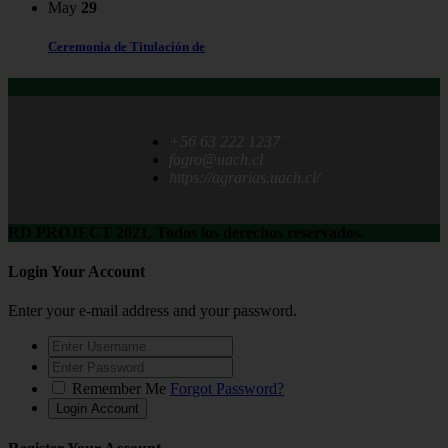
May
29
Ceremonia de Titulación de
+56 63 222 1237
fagro@uach.cl
https://agrarias.uach.cl/
RD PROJECT 2021, Todos los derechos reservados.
Login Your Account
Enter your e-mail address and your password.
Remember Me
Forgot Password?