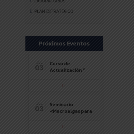
LABORATORIOS
PLAN ESTRATÉGICO
Próximos Eventos
Curso de
JUL
03
Actualización “
Seminario
JUL
03
«Macroalgas para