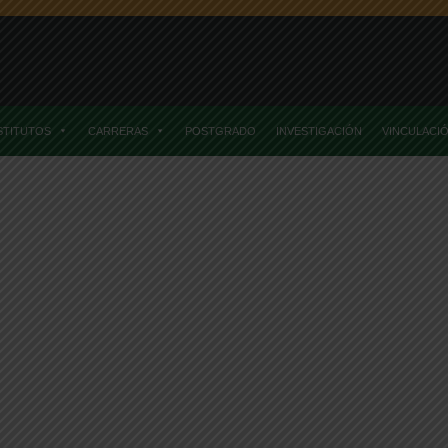
STITUTOS
CARRERAS
POSTGRADO
INVESTIGACIÓN
VINCULACI
Facultad De Ciencias Agrarias Y Alimentarias Participará En El Cong