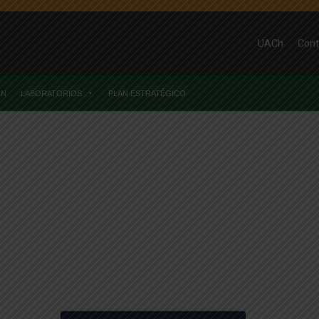
UACh
Cont
ÓN
LABORATORIOS
PLAN ESTRATÉGICO
reso Chilelácteo 2022