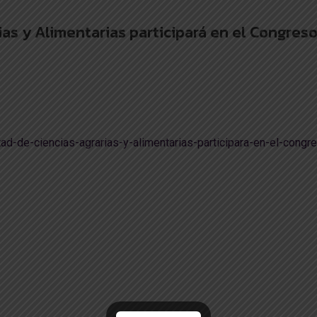
ias y Alimentarias participará en el Congres
ltad-de-ciencias-agrarias-y-alimentarias-participara-en-el-congr