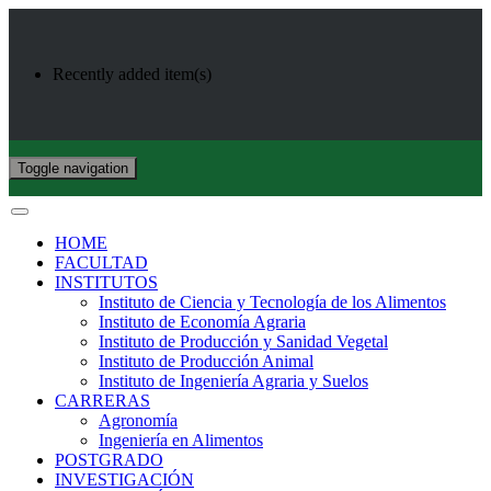
Recently added item(s)
Toggle navigation
HOME
FACULTAD
INSTITUTOS
Instituto de Ciencia y Tecnología de los Alimentos
Instituto de Economía Agraria
Instituto de Producción y Sanidad Vegetal
Instituto de Producción Animal
Instituto de Ingeniería Agraria y Suelos
CARRERAS
Agronomía
Ingeniería en Alimentos
POSTGRADO
INVESTIGACIÓN