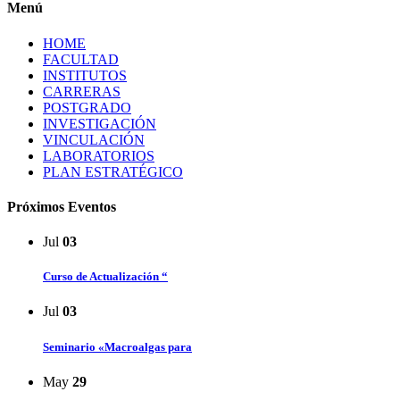
Menú
HOME
FACULTAD
INSTITUTOS
CARRERAS
POSTGRADO
INVESTIGACIÓN
VINCULACIÓN
LABORATORIOS
PLAN ESTRATÉGICO
Próximos Eventos
Jul
03
Curso de Actualización “
Jul
03
Seminario «Macroalgas para
May
29