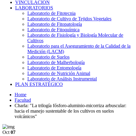
VINCULACIÓN
LABORATORIOS
Laboratorio de Fitotecnia
Laboratorio de Cultivo de Tejidos Vegetales
Laboratorio de Fitopatología
Laboratorio de Fitoquímica
Laboratorio de Fisiología y Biología Molecular de
Cultivos
Laboratorio para el Aseguramiento de la Calidad de la
Medición (LACM)
Laboratorio de Suelos
Laboratorio de Malherbología
Laboratorio de Entomología
Laboratorio de Nutrición Animal
Laboratorio de Análisis Instrumental
PLAN ESTRATÉGICO
Home
Facultad
Charla: "La trilogía fósforo-aluminio-micorriza arbuscular:
hacia el manejo sustentable de los cultivos en suelos
volcánicos"
Oct
07