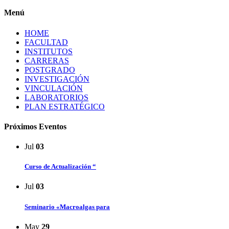
Menú
HOME
FACULTAD
INSTITUTOS
CARRERAS
POSTGRADO
INVESTIGACIÓN
VINCULACIÓN
LABORATORIOS
PLAN ESTRATÉGICO
Próximos Eventos
Jul
03
Curso de Actualización “
Jul
03
Seminario «Macroalgas para
May
29