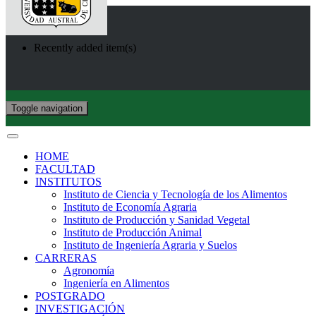
Recently added item(s)
Toggle navigation
HOME
FACULTAD
INSTITUTOS
Instituto de Ciencia y Tecnología de los Alimentos
Instituto de Economía Agraria
Instituto de Producción y Sanidad Vegetal
Instituto de Producción Animal
Instituto de Ingeniería Agraria y Suelos
CARRERAS
Agronomía
Ingeniería en Alimentos
POSTGRADO
INVESTIGACIÓN