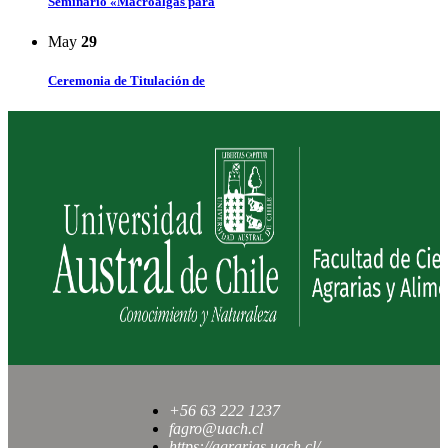
Seminario «Macroalgas para
May
29
Ceremonia de Titulación de
+56 63 222 1237
fagro@uach.cl
https://agrarias.uach.cl/