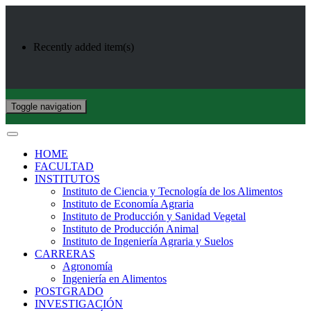
Recently added item(s)
Toggle navigation
HOME
FACULTAD
INSTITUTOS
Instituto de Ciencia y Tecnología de los Alimentos
Instituto de Economía Agraria
Instituto de Producción y Sanidad Vegetal
Instituto de Producción Animal
Instituto de Ingeniería Agraria y Suelos
CARRERAS
Agronomía
Ingeniería en Alimentos
POSTGRADO
INVESTIGACIÓN